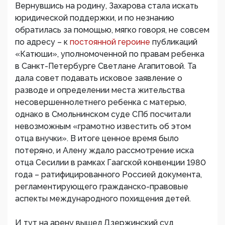
Вернувшись на родину, Захарова стала искать
юридической поддержки, и по незнанию
обратилась за помощью, мягко говоря, не совсем
по адресу – к
постоянной героине
публикаций
«Катюши», уполномоченной по правам ребенка
в Санкт-Петербурге Светлане Агапитовой. Та
дала совет подавать исковое заявление о
разводе и определении места жительства
несовершеннолетнего ребенка с матерью,
однако в Смольнинском суде СПб посчитали
невозможным «грамотно известить об этом
отца внучки». В итоге ценное время было
потеряно, и Алену ждало рассмотрение иска
отца Сесилии в рамках Гаагской конвенции 1980
года – ратифицированного Россией документа,
регламентирующего гражданско-правовые
аспекты международного похищения детей.
И тут на арену вышел Дзержинский суд