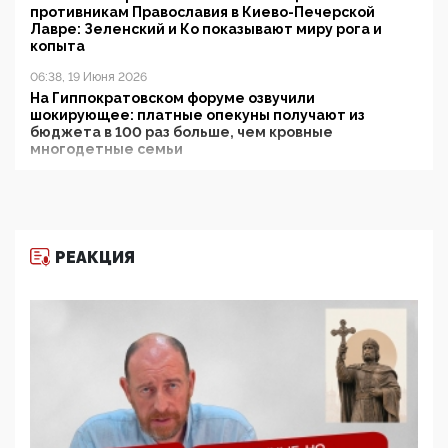
противникам Православия в Киево-Печерской
Лавре: Зеленский и Ко показывают миру рога и
копыта
06:38, 19 Июня 2026
На Гиппократовском форуме озвучили
шокирующее: платные опекуны получают из
бюджета в 100 раз больше, чем кровные
многодетные семьи
05:00, 13 Июня 2026
Разбор учебника Обществознания под редакцией
Медведева: суверенитет, традиционные ценности
и немного двоемыслия
РЕАКЦИЯ
11:53, 09 Июня 2026
Прокуратура наконец увидела экстремистскую
деятельность ИИТО ЮНЕСКО в России, но
цифроглобалисты продолжают определять
повестку в образовании
09:43, 01 Июня 2026
5G за счет здоровья граждан: Минцифры намерено
отобрать у регионов и муниципалитетов право
защищать жилые дома и социальные объекты от
ЭМИ