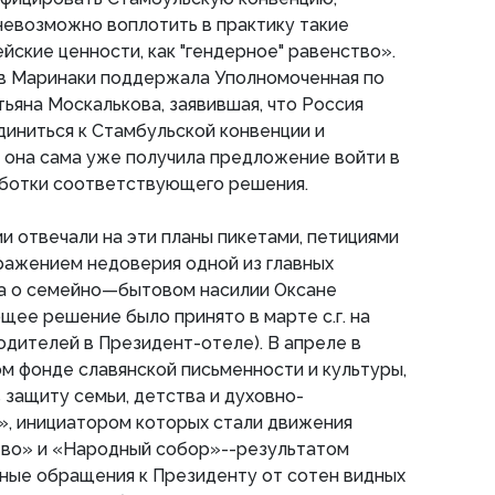
невозможно воплотить в практику такие
ские ценности, как "гендерное" равенство».
ыв Маринаки поддержала Уполномоченная по
тьяна Москалькова, заявившая, что Россия
иниться к Стамбульской конвенции и
о она сама уже получила предложение войти в
аботки соответствующего решения.
и отвечали на эти планы пикетами, петициями
ражением недоверия одной из главных
а о семейно—бытовом насилии Оксане
ее решение было принято в марте с.г. на
дителей в Президент-отеле). В апреле в
м фонде славянской письменности и культуры,
 защиту семьи, детства и духовно-
», инициатором которых стали движения
тво» и «Народный собор»--результатом
ные обращения к Президенту от сотен видных