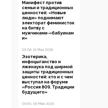
Манифест против
семьи и традиционных
ценностей: «Новые
люди» поднимают
электорат феминисток
на битву с
мужчинами-«бабуинам
и»
05:08, 15 Мая 2026
Эзотерика,
инфоцыганство и
лженаука под ширмой
защиты традиционных
ценностей: кто и с чем
выступал на форуме
«Россия 809. Традиции
будущего»
09:40, 06 Мая 2026