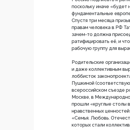
поскольку иначе «будет 
фундаментальные европей
Спустя три месяца приз
правам человека в РФ Та
зачем-то должна присоед
ратифицировать её, и чт
рабочую группу для выр
Родительские организаци
и даже коллективным вы
лоббисток законопроект
Пушкиной (соответствующ
всероссийском съезде ро
Москве, в Международно
прошли «круглые столы в
нравственных ценностей
«Семья. Любовь. Отечес
которых стали коллектив