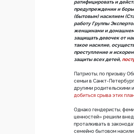
ратифицировать и дейст
предупреждении и борь
(бытовым) насилием (Ст
работу Группы Эксперто
женщинами и домашнему 
защищать девочек от на
такое насилие, осущест
преступление и искорен
защиты всех детей,
пост
Патриоты, по призыву О
семьи в Санкт-Петербург
другими родительскими 
добиться срыва этих план
Однако гендеристы, фем
ценностей» решили внед
проталкивать в законода
семейно бытовом насили