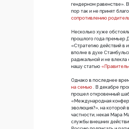
гендерном равенстве». В 
пор так и не принят бла
сопротивлению родитель
Несколько хуже обстоял
прошлого года премьер 
«Стратегию действий в 
вполне в духе Стамбульск
радикальной и не влекла
нашу статью
«Правитель
Однако в последнее врем
на семью
. В декабре пр
прошел откровенный шаб
«Международная конфер
эволюция?», на которой 
частности, некая Мара М
службы внешних действи
Россию подписать и рат