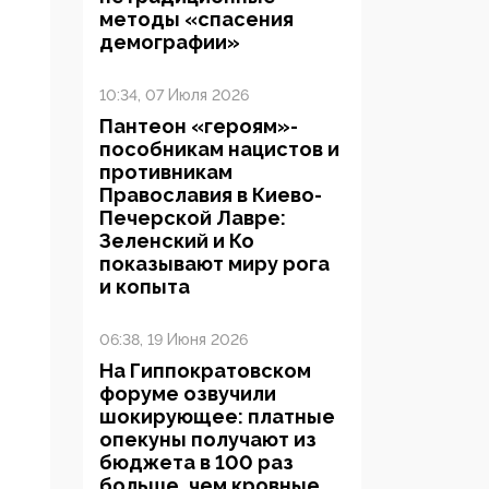
методы «спасения
демографии»
10:34, 07 Июля 2026
Пантеон «героям»-
пособникам нацистов и
противникам
Православия в Киево-
Печерской Лавре:
Зеленский и Ко
показывают миру рога
и копыта
06:38, 19 Июня 2026
На Гиппократовском
форуме озвучили
шокирующее: платные
опекуны получают из
бюджета в 100 раз
больше, чем кровные