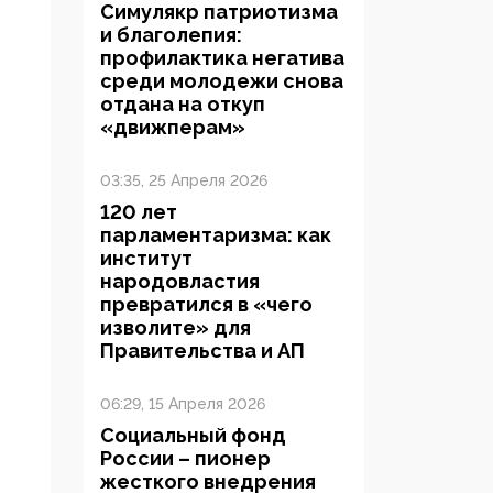
Симулякр патриотизма
и благолепия:
профилактика негатива
среди молодежи снова
отдана на откуп
«движперам»
03:35, 25 Апреля 2026
120 лет
парламентаризма: как
институт
народовластия
превратился в «чего
изволите» для
Правительства и АП
06:29, 15 Апреля 2026
Социальный фонд
России – пионер
жесткого внедрения