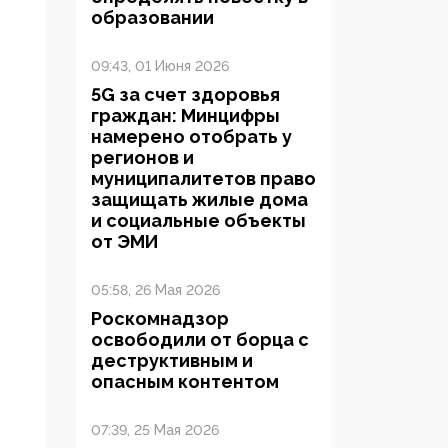
образовании
09:43, 01 Июня 2026
5G за счет здоровья
граждан: Минцифры
намерено отобрать у
регионов и
муниципалитетов право
защищать жилые дома
и социальные объекты
от ЭМИ
05:58, 26 Мая 2026
Роскомнадзор
освободили от борца с
деструктивным и
опасным контентом
07:39, 25 Мая 2026