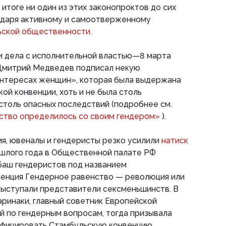
итоге ни один из этих законопроктов до сих
годаря активному и самоотверженному
ской общественности.
и дела с исполнительной властью—8 марта
Дмитрий Медведев подписал некую
интересах женщин», которая была выдержана
ой конвенции, хоть и не была столь
 столь опасных последствий (подробнее см.
ство определилось со своим гендером»
).
я, ювеналы и гендеристы резко усилили
натиск
ошлого года в Общественной палате РФ
аш гендеристов под названием
енция Гендерное равенство — революция или
выступали представители сексменьшинств. В
аринаки, главный советник Европейской
й по гендерным вопросам, тогда призывала
ифицировать Стамбульскую конвенцию,