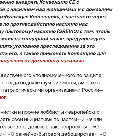
венно внедрять Конвенцию СЕ о
бе с насилием над женщинами и с домашним
амбульскую Конвенцию), в частности через
в по противодействию насилию над
(бытовому) насилию (GREVIO) с тем, чтобы
силия на гендерной почве, предупреждать
влять уголовное преследование за это
ять его, а также применять Конвенцию для
радавших от домашнего насилия».
бщественного уполномоченного по защите
е, тогда подняли шум—и смогли, вместе с
и патриотическими организациями России—
ов.
инистки и прочие лоббисты «европейских
рять свои инициативы по частям—и начали
тельство отдельные законопроекты – «О
и», «О семейно-бытовом дебоширстве», «О