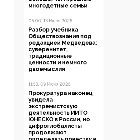
многодетные семьи
05:00, 13 Июня 2026
Разбор учебника
Обществознания под
редакцией Медведева:
суверенитет,
традиционные
ценности и немного
двоемыслия
11:53, 09 Июня 2026
Прокуратура наконец
увидела
экстремистскую
деятельность ИИТО
ЮНЕСКО в России, но
цифроглобалисты
продолжают
определять повестку в