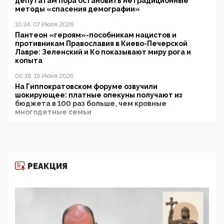
депутатам пора остановить нетрадиционные
методы «спасения демографии»
10:34, 07 Июля 2026
Пантеон «героям»-пособникам нацистов и
противникам Православия в Киево-Печерской
Лавре: Зеленский и Ко показывают миру рога и
копыта
06:38, 19 Июня 2026
На Гиппократовском форуме озвучили
шокирующее: платные опекуны получают из
бюджета в 100 раз больше, чем кровные
многодетные семьи
05:00, 13 Июня 2026
Разбор учебника Обществознания под редакцией
Медведева: суверенитет, традиционные ценности
и немного двоемыслия
РЕАКЦИЯ
11:53, 09 Июня 2026
Прокуратура наконец увидела экстремистскую
деятельность ИИТО ЮНЕСКО в России, но
цифроглобалисты продолжают определять
повестку в образовании
09:43, 01 Июня 2026