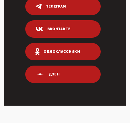
ТЕЛЕГРАМ
05:52, 10 Апреля 2026
Тем временем, в Германии г-н Мерц заявил, что
80% сирийцев в ФРГ должны вернуться на родину.
Он это ...
ВКОНТАКТЕ
04:47, 10 Апреля 2026
ИНН для переводов по СБП это первый шаг из
логических двухЗаполнение ИНН при любых
переводах по ...
ОДНОКЛАССНИКИ
03:35, 10 Апреля 2026
Суммарное вознаграждение менеджменту в 15
крупных банках по итогам 2025 года превысило 63
млрд руб. ...
ДЗЕН
03:01, 10 Апреля 2026
Террорист и убийца Буданов вальяжно сообщил,
что союзники просили Киев не наносить удары по
энергети...
01:54, 10 Апреля 2026
ПрезидентПутинвчера вечером обьявил
Пасхальное перемирие с 16 часов субботы до конца
дня Воскресен...