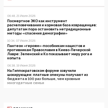
06:48, 21 Июля 2026
Посмертное ЭКО как инструмент
расчеловечивания и кормовая база извращенцев:
депутатам пора остановить нетрадиционные
методы «спасения демографии»
10:34, 07 Июля 2026
Пантеон «героям»-пособникам нацистов и
противникам Православия в Киево-Печерской
Лавре: Зеленский и Ко показывают миру рога и
копыта
06:38, 19 Июня 2026
На Гиппократовском форуме озвучили
шокирующее: платные опекуны получают из
бюджета в 100 раз больше, чем кровные
многодетные семьи
05:00, 13 Июня 2026
Разбор учебника Обществознания под редакцией
Медведева: суверенитет, традиционные ценности
и немного двоемыслия