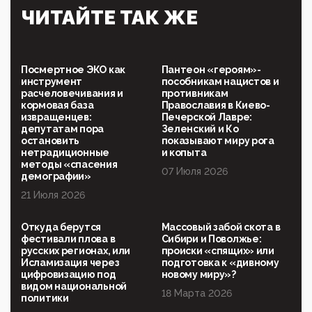
Симулякр патриотизма и благолепия:
ЧИТАЙТЕ ТАК ЖЕ
профилактика негатива среди молодежи снова
отдана на откуп «движперам»
03:35, 25 Апреля 2026
120 лет парламентаризма: как институт
Посмертное ЭКО как
Пантеон «героям»-
народовластия превратился в «чего изволите» для
инструмент
пособникам нацистов и
Правительства и АП
расчеловечивания и
противникам
кормовая база
Православия в Киево-
06:29, 15 Апреля 2026
извращенцев:
Печерской Лавре:
Социальный фонд России – пионер жесткого
депутатам пора
Зеленский и Ко
внедрения цифроконцлагеря: работников СФР по
остановить
показывают миру рога
всей стране принуждают ставить MAX ID под
нетрадиционные
и копыта
угрозой увольнения
методы «спасения
07 Июля 2026
демографии»
10:02, 10 Апреля 2026
21 Июля 2026
Президент РАН Красников о том, что родители в
будущем смогут генетически смоделировать
ребенка:"...
Откуда берутся
Массовый забой скота в
фестивали плова в
Сибири и Поволжье:
09:07, 10 Апреля 2026
русских регионах, или
происки «спящих» или
Ачто, так можно было?Стоило России хоть капельку
Исламизация через
подготовка к «дивному
показать зубы, отправивроссийский фрегат
цифровизацию под
новому миру»?
Адмир...
видом национальной
18 Марта 2026
политики
05:52, 10 Апреля 2026