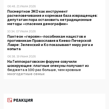
06:48, 21 Июля 2026
Посмертное ЭКО как инструмент
расчеловечивания и кормовая база извращенцев:
депутатам пора остановить нетрадиционные
методы «спасения демографии»
10:34, 07 Июля 2026
Пантеон «героям»-пособникам нацистов и
противникам Православия в Киево-Печерской
Лавре: Зеленский и Ко показывают миру рога и
копыта
06:38, 19 Июня 2026
На Гиппократовском форуме озвучили
шокирующее: платные опекуны получают из
бюджета в 100 раз больше, чем кровные
многодетные семьи
05:00, 13 Июня 2026
Разбор учебника Обществознания под редакцией
Медведева: суверенитет, традиционные ценности
и немного двоемыслия
РЕАКЦИЯ
11:53, 09 Июня 2026
Прокуратура наконец увидела экстремистскую