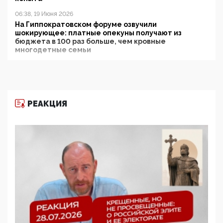
06:38, 19 Июня 2026
На Гиппократовском форуме озвучили
шокирующее: платные опекуны получают из
бюджета в 100 раз больше, чем кровные
многодетные семьи
05:00, 13 Июня 2026
Разбор учебника Обществознания под редакцией
Медведева: суверенитет, традиционные ценности
и немного двоемыслия
РЕАКЦИЯ
11:53, 09 Июня 2026
Прокуратура наконец увидела экстремистскую
деятельность ИИТО ЮНЕСКО в России, но
цифроглобалисты продолжают определять
повестку в образовании
09:43, 01 Июня 2026
5G за счет здоровья граждан: Минцифры намерено
отобрать у регионов и муниципалитетов право
защищать жилые дома и социальные объекты от
ЭМИ
05:58, 26 Мая 2026
Роскомнадзор освободили от борца с