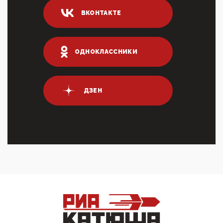
млрд руб. ...
ВКОНТАКТЕ
03:01, 10 Апреля 2026
Террорист и убийца Буданов вальяжно сообщил,
что союзники просили Киев не наносить удары по
энергети...
ОДНОКЛАССНИКИ
01:54, 10 Апреля 2026
ПрезидентПутинвчера вечером обьявил
Пасхальное перемирие с 16 часов субботы до конца
ДЗЕН
дня Воскресен...
01:09, 10 Апреля 2026
Цифроконцлагерь работает только на
входМошенники активно пользуются аккаунтами на
Госуслугах уме...
12:01, 10 Апреля 2026
Сионистское правительство благосклонно
разрешило православным христианам провести
обряд Схождения Бл...
09:40, 10 Апреля 2026
Честно говоря, ситуация с продвижением через
российские крупнейшие СМИ персоны Эррола
Маска (отца Ил...