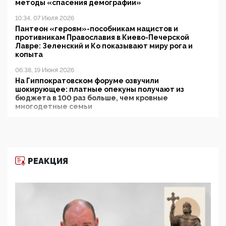
методы «спасения демографии»
10:34, 07 Июля 2026
Пантеон «героям»-пособникам нацистов и
противникам Православия в Киево-Печерской
Лавре: Зеленский и Ко показывают миру рога и
копыта
06:38, 19 Июня 2026
На Гиппократовском форуме озвучили
шокирующее: платные опекуны получают из
бюджета в 100 раз больше, чем кровные
многодетные семьи
05:00, 13 Июня 2026
Разбор учебника Обществознания под редакцией
Медведева: суверенитет, традиционные ценности
и немного двоемыслия
РЕАКЦИЯ
11:53, 09 Июня 2026
Прокуратура наконец увидела экстремистскую
деятельность ИИТО ЮНЕСКО в России, но
цифроглобалисты продолжают определять
повестку в образовании
09:43, 01 Июня 2026