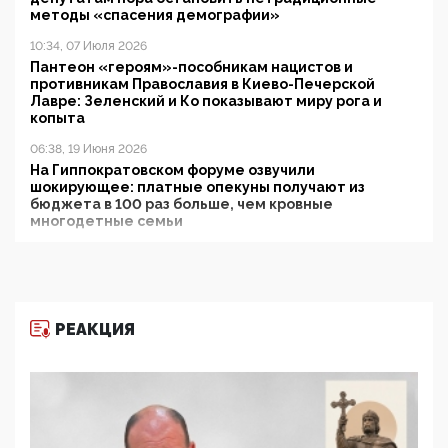
методы «спасения демографии»
10:34, 07 Июля 2026
Пантеон «героям»-пособникам нацистов и
противникам Православия в Киево-Печерской
Лавре: Зеленский и Ко показывают миру рога и
копыта
06:38, 19 Июня 2026
На Гиппократовском форуме озвучили
шокирующее: платные опекуны получают из
бюджета в 100 раз больше, чем кровные
многодетные семьи
05:00, 13 Июня 2026
Разбор учебника Обществознания под редакцией
Медведева: суверенитет, традиционные ценности
и немного двоемыслия
РЕАКЦИЯ
11:53, 09 Июня 2026
Прокуратура наконец увидела экстремистскую
деятельность ИИТО ЮНЕСКО в России, но
цифроглобалисты продолжают определять
повестку в образовании
09:43, 01 Июня 2026