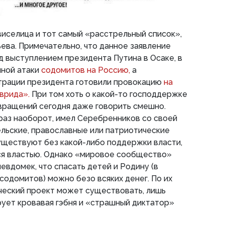
виселица и тот самый «расстрельный список»,
ьева. Примечательно, что данное заявление
 выступлением президента Путина в Осаке, в
нной атаки
содомитов на Россию,
а
трации президента готовили провокацию
на
врида».
При том хоть о какой-то господдержке
вращений сегодня даже говорить смешно.
 раз наоборот, имел Серебренников со своей
льские, православные или патриотические
уществуют без какой-либо поддержки власти,
тся властью. Однако «мировое сообщество»
евдомек, что спасать детей и Родину (в
содомитов) можно безо всяких денег. По их
ческий проект может существовать, лишь
рует кровавая гэбня и «страшный диктатор»