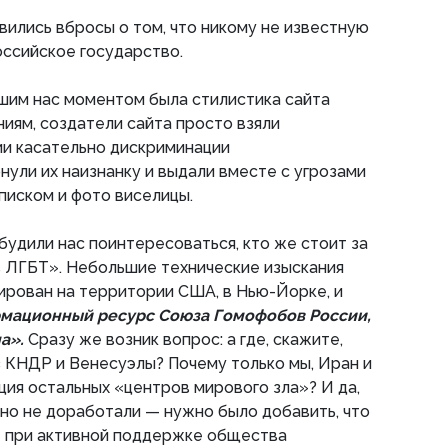
вились вбросы о том, что никому не известную
ссийское государство.
им нас моментом была стилистика сайта
ниям, создатели сайта просто взяли
ии касательно дискриминации
нули их наизнанку и выдали вместе с угрозами
писком и фото виселицы.
удили нас поинтересоваться, кто же стоит за
 ЛГБТ». Небольшие технические изыскания
рирован на территории США, в Нью-Йорке, и
мационный ресурс Союза Гомофобов России,
на».
Сразу же возник вопрос: а где, скажите,
 КНДР и Венесуэлы? Почему только мы, Иран и
ция остальных «центров мирового зла»? И да,
вно не доработали — нужно было добавить, что
 при активной поддержке общества