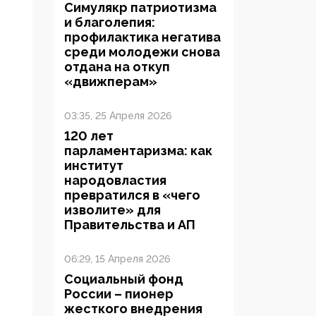
Симулякр патриотизма
и благолепия:
профилактика негатива
среди молодежи снова
отдана на откуп
«движперам»
03:35, 25 Апреля 2026
120 лет
парламентаризма: как
институт
народовластия
превратился в «чего
изволите» для
Правительства и АП
06:29, 15 Апреля 2026
Социальный фонд
России – пионер
жесткого внедрения