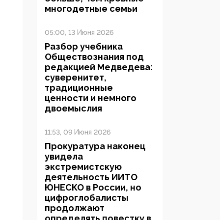
многодетные семьи
05:00, 13 Июня 2026
Разбор учебника
Обществознания под
редакцией Медведева:
суверенитет,
традиционные
ценности и немного
двоемыслия
11:53, 09 Июня 2026
Прокуратура наконец
увидела
экстремистскую
деятельность ИИТО
ЮНЕСКО в России, но
цифроглобалисты
продолжают
определять повестку в