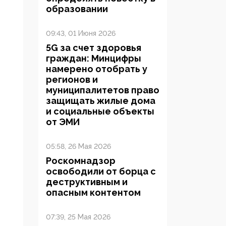
образовании
09:43, 01 Июня 2026
5G за счет здоровья
граждан: Минцифры
намерено отобрать у
регионов и
муниципалитетов право
защищать жилые дома
и социальные объекты
от ЭМИ
05:58, 26 Мая 2026
Роскомнадзор
освободили от борца с
деструктивным и
опасным контентом
07:39, 25 Мая 2026