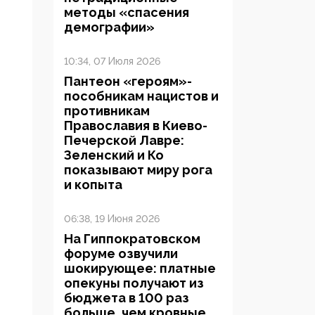
методы «спасения
демографии»
10:34, 07 Июля 2026
Пантеон «героям»-
пособникам нацистов и
противникам
Православия в Киево-
Печерской Лавре:
Зеленский и Ко
показывают миру рога
и копыта
06:38, 19 Июня 2026
На Гиппократовском
форуме озвучили
шокирующее: платные
опекуны получают из
бюджета в 100 раз
больше, чем кровные