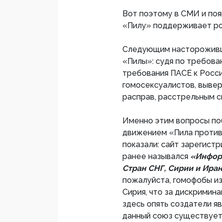
Вот поэтому в СМИ и поя
«Пилу» поддерживает ро
Следующим настороживш
«Пилы»: судя по требова
требования ПАСЕ к Росс
гомосексуалистов, вывер
расправ, расстрельным с
Именно этим вопросы поб
движением «Пила против
показали: сайт зарегист
ранее назывался
«Инфор
Стран СНГ, Сирии и Ира
пожалуйста, гомофобы из
Сирия, что за дискримина
здесь опять создатели я
данный союз существует