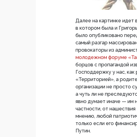
Далее на картинке идет 
в котором была и Григор
было опубликовано перед
самый разгар массирова
провокаторы из админис
молодежном форуме «Та
борцов с пропагандой из
Господдержку у нас, как
«Территорией», а родите
организации не просто с
а чуть ли не преследую
явно думает иначе — им н
частности, от нашествия 
мнению, любой патриоти
только если его финанси
Путин.