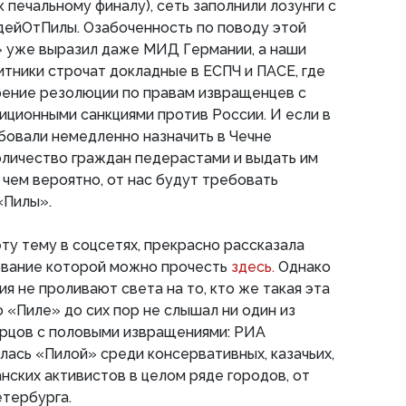
к печальному финалу), сеть заполнили лозунги с
йОтПилы. Озабоченность по поводу этой
» уже выразил даже МИД Германии, а наши
ники строчат докладные в ЕСПЧ и ПАСЕ, где
рение резолюции по правам извращенцев с
ционными санкциями против России. И если в
бовали немедленно назначить в Чечне
оличество граждан педерастами и выдать им
 чем вероятно, от нас будут требовать
«Пилы».
эту тему в соцсетях, прекрасно рассказала
ование которой можно прочесть
здесь.
Однако
ния не проливают света на то, кто же такая эта
 «Пиле» до сих пор не слышал ни один из
орцов с половыми извращениями: РИА
ась «Пилой» среди консервативных, казачьих,
нских активистов в целом ряде городов, от
етербурга.