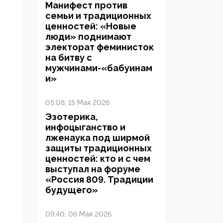
Манифест против
семьи и традиционных
ценностей: «Новые
люди» поднимают
электорат феминисток
на битву с
мужчинами-«бабуинам
и»
05:08, 15 Мая 2026
Эзотерика,
инфоцыганство и
лженаука под ширмой
защиты традиционных
ценностей: кто и с чем
выступал на форуме
«Россия 809. Традиции
будущего»
09:40, 06 Мая 2026