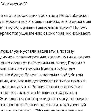
"это другое"?
, в свете последних событий в Новосибирске,
у в России некоторые национальные диаспоры
и" и не обязанными выполнять закон? Почему
ергаются ущемлению своих прав, их избивают,
атюша" уже устала задавать, а потому
адимира Владимировича. Далее Путин еще раз
ренно создает из Украины антипод России и
рушения со стороны Киева, любые его
ть не будут. Впервые вспомнил об убитом
бщил, что вполне допускает попытку принять
 дал понять что Россия этого не допустит
 подлета ракет до Москвы от Харькова
. Эти слова можно президента могут означать
до готовности России прекратить затянувший
ударственностью»:
"Мы говорим о каких-то