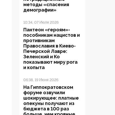
методы «спасения
демографии»
10:34, 07 Июля 2026
Пантеон «героям»-
пособникам нацистов и
противникам
Православия в Киево-
Печерской Лавре:
Зеленский и Ко
показывают миру рога
и копыта
06:38, 19 Июня 2026
На Гиппократовском
форуме озвучили
шокирующее: платные
опекуны получают из
бюджета в 100 раз
больше, чем кровные