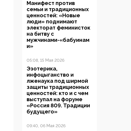
Манифест против
семьи и традиционных
ценностей: «Новые
люди» поднимают
электорат феминисток
на битву с
мужчинами-«бабуинам
и»
05:08, 15 Мая 2026
Эзотерика,
инфоцыганство и
лженаука под ширмой
защиты традиционных
ценностей: кто и с чем
выступал на форуме
«Россия 809. Традиции
будущего»
09:40, 06 Мая 2026