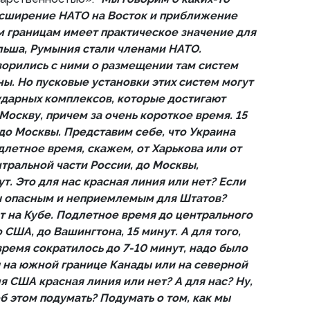
асширение НАТО на Восток и приближение
 границам имеет практическое значение для
льша, Румыния стали членами НАТО.
орились с ними о размещении там систем
ы. Но пусковые установки этих систем могут
ударных комплексов, которые достигают
Москву, причем за очень короткое время. 15
до Москвы. Представим себе, что Украина
летное время, скажем, от Харькова или от
тральной части России, до Москвы,
т. Это для нас красная линия или нет? Если
 бы опасным и неприемлемым для Штатов?
 на Кубе. Подлетное время до центрального
ША, до Вашингтона, 15 минут. А для того,
ремя сократилось до 7-10 минут, надо было
 на южной границе Канады или на северной
я США красная линия или нет? А для нас? Ну,
б этом подумать? Подумать о том, как мы