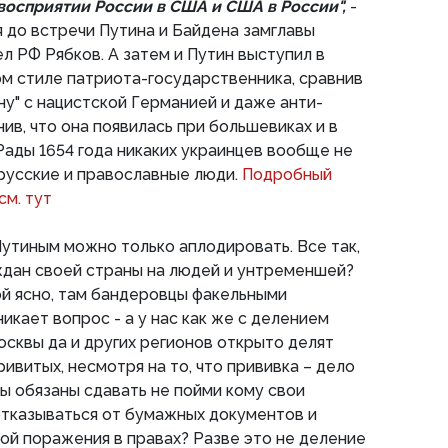
восприятии России в США и США в России",
-
я до встречи Путина и Байдена замглавы
л РФ Рябков. А затем и Путин выступил в
м стиле патриота-государственника, сравнив
у" с нацистской Германией и даже анти-
ив, что она появилась при большевиках и в
ады 1654 года никаких украинцев вообще не
 русские и православные люди.
Подробный
см. тут
утиным можно только аплодировать. Все так,
ждан своей страны на людей и унтременшей?
ой ясно, там бандеровцы факельными
икает вопрос - а у нас как же с делением
сквы да и других регионов открыто делят
ривитых, несмотря на то, что прививка – дело
 обязаны сдавать не пойми кому свои
отказываться от бумажных документов и
зой поражения в правах? Разве это не деление