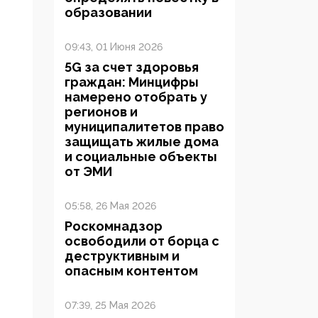
образовании
09:43, 01 Июня 2026
5G за счет здоровья
граждан: Минцифры
намерено отобрать у
регионов и
муниципалитетов право
защищать жилые дома
и социальные объекты
от ЭМИ
05:58, 26 Мая 2026
Роскомнадзор
освободили от борца с
деструктивным и
опасным контентом
07:39, 25 Мая 2026