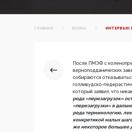
ГЛАВНАЯ
ВОЙНА
ИНТЕРВЬЮ 
После ПМЭФ с коленопре
верноподданических заве
собираются отказываться
голливудско-педерастич
который заявил, что ника
рода «перезагрузок» ост
«перезагрузки» в дальне
рода терминологию, лекс
конкретикой малых шагов
же некоторое большее д