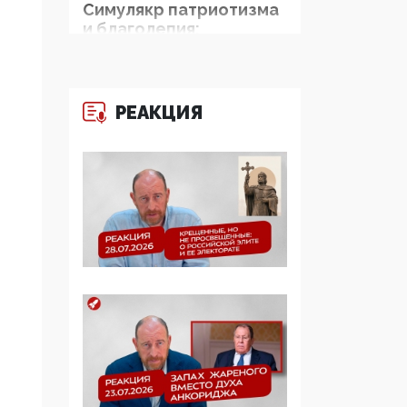
Симулякр патриотизма
и благолепия:
профилактика негатива
среди молодежи снова
отдана на откуп
«движперам»
РЕАКЦИЯ
03:35, 25 Апреля 2026
120 лет
парламентаризма: как
институт
народовластия
превратился в «чего
изволите» для
Правительства и АП
06:29, 15 Апреля 2026
Социальный фонд
России – пионер
жесткого внедрения