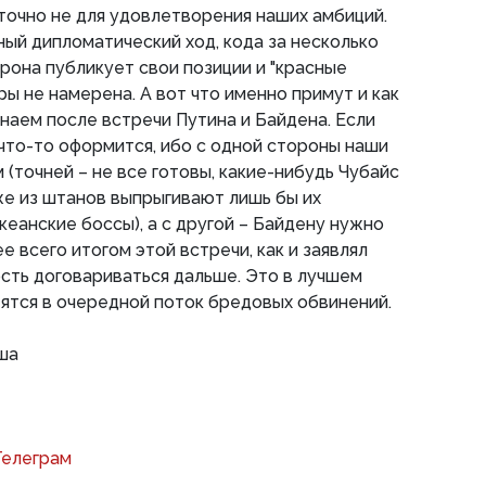
 точно не для удовлетворения наших амбиций.
ый дипломатический ход, кода за несколько
рона публикует свои позиции и "красные
оры не намерена. А вот что именно примут и как
знаем после встречи Путина и Байдена. Если
что-то оформится, ибо с одной стороны наши
 (точней – не все готовы, какие-нибудь Чубайс
е из штанов выпрыгивают лишь бы их
кеанские боссы), а с другой – Байдену нужно
ее всего итогом этой встречи, как и заявлял
сть договариваться дальше. Это в лучшем
тятся в очередной поток бредовых обвинений.
ша
Телеграм