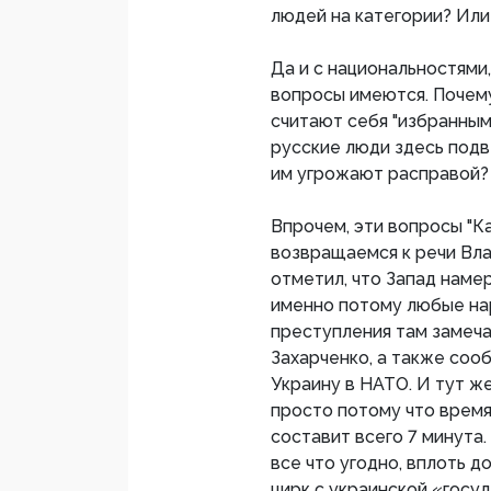
людей на категории? Или 
Да и с национальностями
вопросы имеются. Почем
считают себя "избранным
русские люди здесь подв
им угрожают расправой?
Впрочем, эти вопросы "К
возвращаемся к речи Вл
отметил, что Запад наме
именно потому любые на
преступления там замеча
Захарченко, а также соо
Украину в НАТО. И тут же
просто потому что время
составит всего 7 минута
все что угодно, вплоть 
цирк с украинской «гос