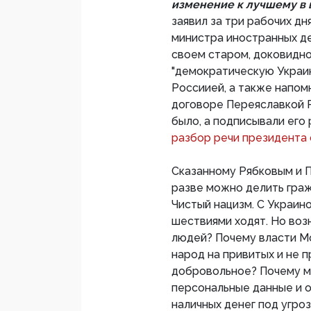
изменение к лучшему в 
заявил за три рабочих дн
министра иностранных де
своем старом, доковидно
"демократическую Украин
Россиией, а также напомн
договоре Переяславкой Р
было, а подписывали его
разбор речи президента 
Сказанному Рябковым и П
разве можно делить гра
Чистый нацизм. С Украин
шествиями ходят. Но возн
людей? Почему власти Мо
народ на привитых и не п
добровольное? Почему мы
персональные данные и 
наличных денег под угро