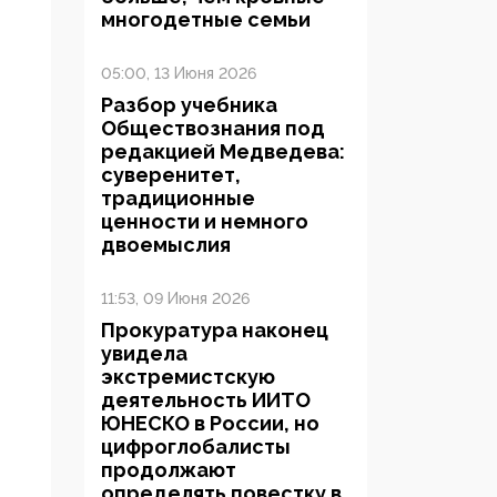
многодетные семьи
05:00, 13 Июня 2026
Разбор учебника
Обществознания под
редакцией Медведева:
суверенитет,
традиционные
ценности и немного
двоемыслия
11:53, 09 Июня 2026
Прокуратура наконец
увидела
экстремистскую
деятельность ИИТО
ЮНЕСКО в России, но
цифроглобалисты
продолжают
определять повестку в