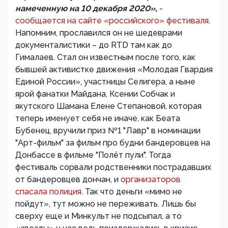
намеченную на 10 декабря 2020»,
-
сообщается на сайте «российского» фестиваля.
Напомним, прославился он не шедеврами
документалистики – до RTD там как до
Гималаев. Стал он известным после того, как
бывшей активистке движения «Молодая Гвардия
Единой России», участницы Селигера, а ныне
ярой фанатки Майдана, Ксении Собчак и
якутского Шамана Елене Степановой, которая
теперь именует себя не иначе, как Беата
Бубенец, вручили приз №1 "Лавр" в номинации
"Арт-фильм" за фильм про будни бандеровцев на
Донбассе в фильме "Полёт пули". Тогда
фестиваль сорвали родственники пострадавших
от бандеровцев дончан, и
организаторов
спасала полиция.
Так что деньги «мимо не
пойдут», тут можно не переживать. Лишь бы
сверху еще и Минкульт не подсыпал, а то