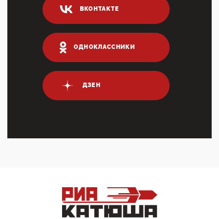
млрд руб. ...
ВКОНТАКТЕ
03:01, 10 Апреля 2026
Террорист и убийца Буданов вальяжно сообщил,
что союзники просили Киев не наносить удары по
энергети...
ОДНОКЛАССНИКИ
01:54, 10 Апреля 2026
ПрезидентПутинвчера вечером обьявил
Пасхальное перемирие с 16 часов субботы до конца
ДЗЕН
дня Воскресен...
01:09, 10 Апреля 2026
Цифроконцлагерь работает только на
входМошенники активно пользуются аккаунтами на
Госуслугах уме...
12:01, 10 Апреля 2026
Сионистское правительство благосклонно
разрешило православным христианам провести
обряд Схождения Бл...
09:40, 10 Апреля 2026
Честно говоря, ситуация с продвижением через
российские крупнейшие СМИ персоны Эррола
Маска (отца Ил...