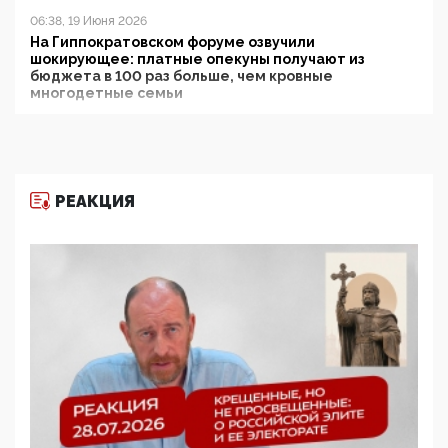
06:38, 19 Июня 2026
На Гиппократовском форуме озвучили
шокирующее: платные опекуны получают из
бюджета в 100 раз больше, чем кровные
многодетные семьи
05:00, 13 Июня 2026
Разбор учебника Обществознания под редакцией
Медведева: суверенитет, традиционные ценности
и немного двоемыслия
РЕАКЦИЯ
11:53, 09 Июня 2026
Прокуратура наконец увидела экстремистскую
деятельность ИИТО ЮНЕСКО в России, но
цифроглобалисты продолжают определять
повестку в образовании
09:43, 01 Июня 2026
5G за счет здоровья граждан: Минцифры намерено
отобрать у регионов и муниципалитетов право
защищать жилые дома и социальные объекты от
ЭМИ
05:58, 26 Мая 2026
Роскомнадзор освободили от борца с