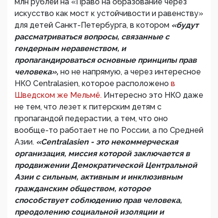
млн рублей на «Право на образование через
искусство как мост к устойчивости и равенству»
для детей Санкт-Петербурга, в котором
«будут
рассматриваться вопросы, связанные с
гендерным неравенством, и
пропагандироваться основные принципы прав
человека»,
но не напрямую, а через интересное
НКО Сentralasien, которое расположено
в
Шведском же Мельмё.
Интересно это НКО даже
не тем, что лезет к питерским детям с
пропагандой педерастии, а тем, что оно
вообще-то работает не по России, а по Средней
Азии.
«Сentralasien - это некоммерческая
организация, миссия которой заключается в
продвижении Демократической Центральной
Азии с сильным, активным и инклюзивным
гражданским обществом, которое
способствует соблюдению прав человека,
преодолению социальной изоляции и