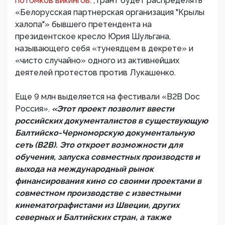
потомков викингов.
, грант будет распределять
«Белорусская партнерская организация "Крылы
халопа"» бывшего претендента на
президентское кресло Юрия Шульгана,
называющего себя «тунеядцем в декрете» и
«чисто случайно» одного из активнейших
деятелей протестов против Лукашенко.
Еще 9 млн выделяется на фестивали «B2B Doc
Россия».
«Этот проект позволит ввести
российских документалистов в существующую
Балтийско-Черноморскую документальную
сеть (B2B). Это откроет возможности для
обучения, запуска совместных производств и
выхода на международный рынок
финансирования кино со своими проектами в
совместном производстве с известными
кинематографистами из Швеции, других
северных и Балтийских стран, а также