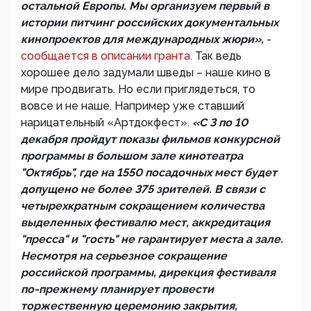
остальной Европы. Мы организуем первый в
истории питчинг российских документальных
кинопроектов для международных жюри»,
-
сообщается в описании гранта.
Так ведь
хорошее дело задумали шведы – наше кино в
мире продвигать. Но если приглядеться, то
вовсе и не наше. Например уже ставший
нарицательный «Артдокфест».
«С 3 по 10
декабря пройдут показы фильмов конкурсной
программы в большом зале кинотеатра
"Октябрь", где на 1550 посадочных мест будет
допущено не более 375 зрителей. В связи с
четырехкратным сокращением количества
выделенных фестивалю мест, аккредитация
"пресса" и "гость" не гарантирует места а зале.
Несмотря на серьезное сокращение
российской программы, дирекция фестиваля
по-прежнему планирует провести
торжественную церемонию закрытия,