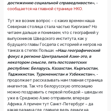
достижению социальной справедливости»,
-
сообщается на главной странице НКО.
Тут же возник вопрос – с каких времен наша
Северная столица стала частью Киргизии? Но
читаем дальше и понимаем, что с географией у
выпускников Шведского института, как у
будущего главы Госдепа с историей и негров на
танках в степях Польши.
«Наш географический
фокус в регионе Центральной Азии-это, в
некотором смысле, пять постсоветских
республик: Беларусь, Казахстан, Кыргызстан,
Таджикистан, Туркменистан и Узбекистан»,
-
продолжает рассказывать нам главная страница
инагентов. Так что белорусскую оппозицию
можно поздравить с первой победой – шведы их
уже в Среднюю Азию отправили, впереди
Африка. А причем тут Санкт-Петербург – да
какая разница где, главное ведь деньги на