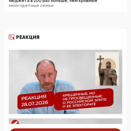
бюджета в 100 раз больше, чем кровные
многодетные семьи
05:00, 13 Июня 2026
Разбор учебника Обществознания под редакцией
Медведева: суверенитет, традиционные ценности
и немного двоемыслия
РЕАКЦИЯ
11:53, 09 Июня 2026
Прокуратура наконец увидела экстремистскую
деятельность ИИТО ЮНЕСКО в России, но
цифроглобалисты продолжают определять
повестку в образовании
09:43, 01 Июня 2026
5G за счет здоровья граждан: Минцифры намерено
отобрать у регионов и муниципалитетов право
защищать жилые дома и социальные объекты от
ЭМИ
05:58, 26 Мая 2026
Роскомнадзор освободили от борца с
деструктивным и опасным контентом
07:39, 25 Мая 2026
Манифест против семьи и традиционных