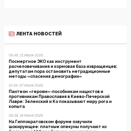
ЛЕНТА НОВОСТЕЙ
06:48, 21 Июля 2026
Посмертное ЭКО как инструмент
расчеловечивания и кормовая база извращенцев:
депутатам пора остановить нетрадиционные
методы «спасения демографии»
10:34, 07 Июля 2026
Пантеон «героям»-пособникам нацистов и
противникам Православия в Киево-Печерской
Лавре: Зеленский и Ко показывают миру рога и
копыта
06:38, 19 Июня 2026
На Гиппократовском форуме озвучили
шокирующее: платные опекуны получают из