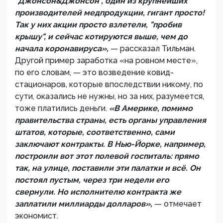
"Джонсон&Джонсон", один из крупнейших
производителей медпродукции, гигант просто!
Так у них акции просто взлетели, "пробив
крышу", и сейчас котируются выше, чем до
начала коронавируса»,
— рассказал Тильман.
Другой пример заработка «на ровном месте»,
по его словам, — это возведение ковид-
стационаров, которые впоследствии никому, по
сути, оказались не нужны, но за них, разумеется,
тоже платились деньги.
«В Америке, помимо
правительства страны, есть органы управления
штатов, которые, соответственно, сами
заключают контракты. В Нью-Йорке, например,
построили вот этот полевой госпиталь: прямо
так, на улице, поставили эти палатки и всё. Он
постоял пустым, через три недели его
свернули. Но исполнителю контракта же
заплатили миллиарды долларов»,
— отмечает
экономист.