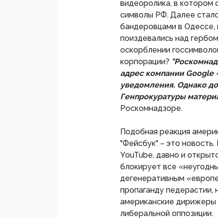
видеоролика, в котором
символы РФ. Далее стало
бандеровцами в Одессе, 
поиздевались над гербом.
оскорблении госсимволов
корпорации?
"Роскомнад
адрес компании Google 
уведомления. Однако до
Генпрокуратуры материа
Роскомнадзоре.
Подобная реакция америка
"Фейсбук" – это новость
YouTube, давно и открыт
блокирует все «неугодны
дегенеративным «европе
пропаганду педерастии, н
американские дирижеры 
либеральной оппозиции.