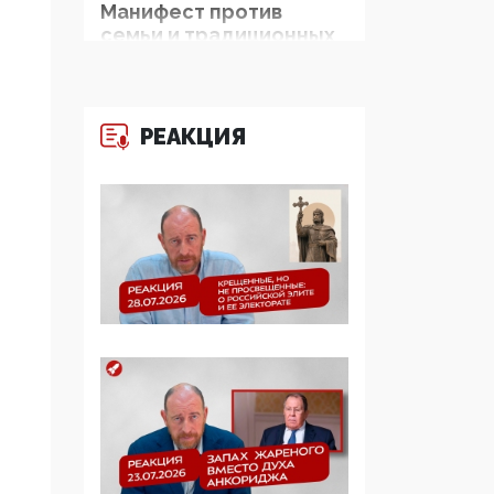
Манифест против
семьи и традиционных
ценностей: «Новые
люди» поднимают
электорат феминисток
на битву с
РЕАКЦИЯ
мужчинами-«бабуинам
и»
05:08, 15 Мая 2026
Эзотерика,
инфоцыганство и
лженаука под ширмой
защиты традиционных
ценностей: кто и с чем
выступал на форуме
«Россия 809. Традиции
будущего»
09:40, 06 Мая 2026