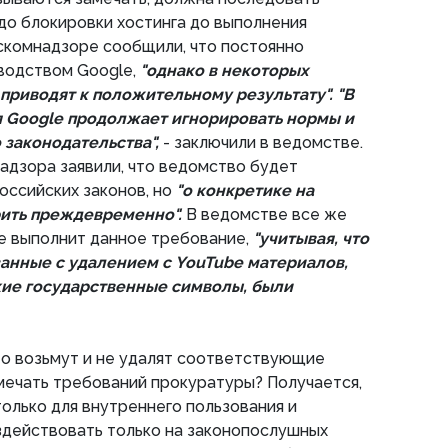
 до блокировки хостинга до выполнения
оскомнадзоре сообщили, что постоянно
водством Google,
"однако в некоторых
 приводят к положительному результату". "В
 Google продолжает игнорировать нормы и
 законодательства",
- заключили в ведомстве.
адзора заявили, что ведомство будет
оссийских законов, но
"о конкретике на
рить преждевременно".
В ведомстве все же
e выполнит данное требование,
"учитывая, что
анные с удалением с YouTube материалов,
ие государственные символы, были
то возьмут и не удалят соответствующие
мечать требований прокуратуры? Получается,
только для внутреннего пользования и
действовать только на законопослушных