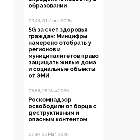
образовании
09:43, 01 Июня 2026
5G за счет здоровья
граждан: Минцифры
намерено отобрать у
регионов и
муниципалитетов право
защищать жилые дома
и социальные объекты
от ЭМИ
05:58, 26 Мая 2026
Роскомнадзор
освободили от борца с
деструктивным и
опасным контентом
07:39, 25 Мая 2026