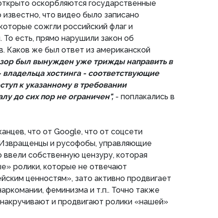
 открыто оскорбляются государственные
 известно, что видео было записано
которые сожгли российский флаг и
 То есть, прямо нарушили закон об
. Каков же был ответ из американской
зор был вынужден уже трижды направить в
- владельца хостинга - соответствующие
ступ к указанному в требовании
лу до сих пор не ограничен",
- поплакались в
нцев, что от Google, что от соцсети
. Извращенцы и русофобы, управляющие
о ввели собственную цензуру, которая
е» ролики, которые не отвечают
йским ценностям», зато активно продвигает
аркомании, феминизма и т.п.. Точно также
накручивают и продвигают ролики «нашей»