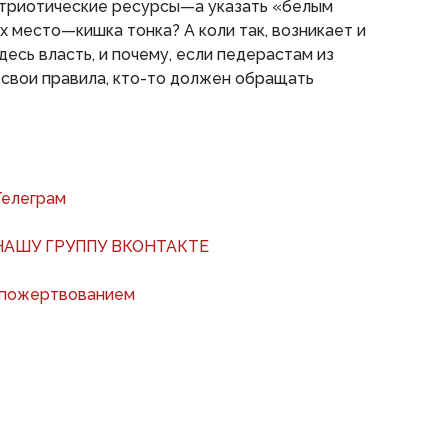
патриотические ресурсы—а указать «белым
х место—кишка тонка? А коли так, возникает и
есь власть, и почему, если педерастам из
свои правила, кто-то должен обращать
Телеграм
АШУ ГРУППУ ВКОНТАКТЕ
 пожертвованием