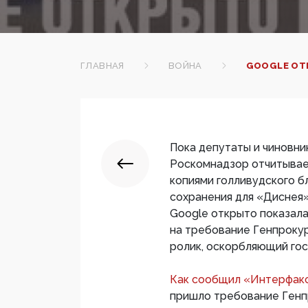
ГЛАВНАЯ
ВОЙНА
GOOGLE ОТ
Пока депутаты и чиновник
Роскомнадзор отчитывает
копиями голливудского б
сохранения для «Диснея
Google открыто показала
на требование Генпроку
ролик, оскорбляющий гос
Как сообщил «Интерфакс
пришло требование Генп