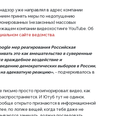
омнадзор уже направлял в адрес компании
анием принять меры по недопущению
ионированных (незаконных) массовых
ежащем компании видеохостинге YouTube. Об
циальном сайте ведомства.
oogle мер реагирования Российская
ивать это как вмешательство в суверенные
кже враждебное воздействие и
ведению демократических выборов в России,
о на адекватную реакцию»,
- подчеркивалось в
е письмо просто проигнорировал: видео, как
 распространяется. И Ютуб тут не одинок.
вообще открыто признаются в информационной
ее, по логике вещей, когда тебя даже не
зываются замечать, должна последовать