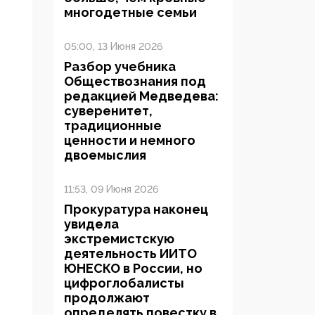
многодетные семьи
05:00, 13 Июня 2026
Разбор учебника
Обществознания под
редакцией Медведева:
суверенитет,
традиционные
ценности и немного
двоемыслия
11:53, 09 Июня 2026
Прокуратура наконец
увидела
экстремистскую
деятельность ИИТО
ЮНЕСКО в России, но
цифроглобалисты
продолжают
определять повестку в