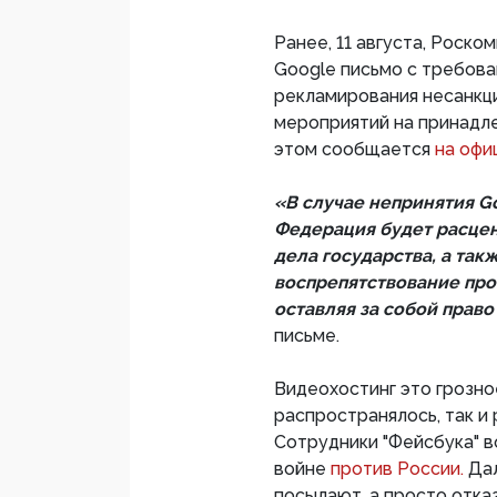
Ранее, 11 августа, Роск
Google письмо с требов
рекламирования несанкц
мероприятий на принадл
этом сообщается
на офи
«В случае непринятия G
Федерация будет расцен
дела государства, а та
воспрепятствование про
оставляя за собой прав
письме.
Видеохостинг это грозно
распространялось, так и
Сотрудники "Фейсбука" 
войне
против России.
Дал
посылают, а просто отка