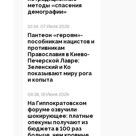
методы «спасения
демографии»
10:34, 07 Июля 2026
Пантеон «героям»-
пособникам нацистов и
противникам
Православия в Киево-
Печерской Лавре:
Зеленский и Ко
показывают миру рога
и копыта
06:38, 19 Июня 2026
На Гиппократовском
форуме озвучили
шокирующее: платные
опекуны получают из
бюджета в 100 раз
больше, чем кровные