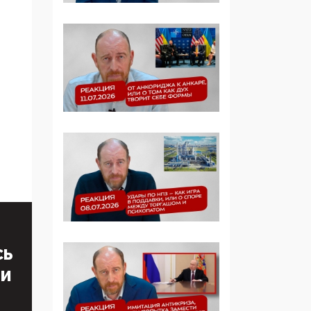
Симулякр патриотизма
и благолепия:
профилактика негатива
среди молодежи снова
отдана на откуп
«движперам»
03:35, 25 Апреля 2026
120 лет
парламентаризма: как
институт
народовластия
превратился в «чего
изволите» для
Правительства и АП
СЬ
06:29, 15 Апреля 2026
ТИ
Социальный фонд
России – пионер
жесткого внедрения