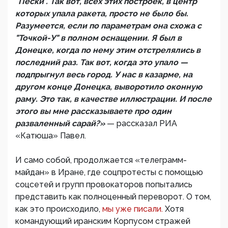
"Пески". Так вот, всех этих построек, в центр
которых упала ракета, просто не было бы.
Разумеется, если по параметрам она схожа с
"Точкой-У" в полном оснащении. Я был в
Донецке, когда по нему этим отстрелялись в
последний раз. Так вот, когда это упало —
подпрыгнул весь город. У нас в казарме, на
другом конце Донецка, выворотило оконную
раму. Это так, в качестве иллюстрации. И после
этого вы мне рассказываете про один
разваленный сарай?»
— рассказал РИА
«Катюша» Павел.
И само собой, продолжается «телеграмм-
майдан» в Иране, где соцпротесты с помощью
соцсетей и групп провокаторов попытались
представить как полноценный переворот. О том,
как это происходило,
мы уже писали.
Хотя
командующий иранским Корпусом стражей