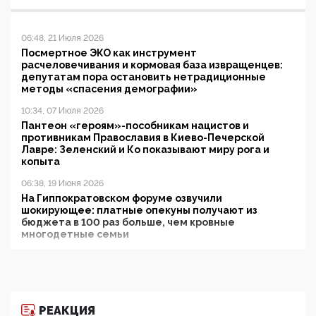
06:48, 21 Июля 2026
Посмертное ЭКО как инструмент
расчеловечивания и кормовая база извращенцев:
депутатам пора остановить нетрадиционные
методы «спасения демографии»
10:34, 07 Июля 2026
Пантеон «героям»-пособникам нацистов и
противникам Православия в Киево-Печерской
Лавре: Зеленский и Ко показывают миру рога и
копыта
06:38, 19 Июня 2026
На Гиппократовском форуме озвучили
шокирующее: платные опекуны получают из
бюджета в 100 раз больше, чем кровные
многодетные семьи
05:00, 13 Июня 2026
Разбор учебника Обществознания под редакцией
Медведева: суверенитет, традиционные ценности
и немного двоемыслия
РЕАКЦИЯ