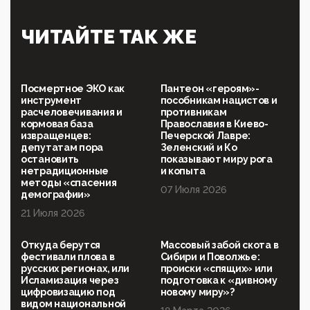
09:40, 06 Мая 2026
Симулякр патриотизма и благолепия:
ЧИТАЙТЕ ТАК ЖЕ
профилактика негатива среди молодежи снова
отдана на откуп «движперам»
03:35, 25 Апреля 2026
120 лет парламентаризма: как институт
Посмертное ЭКО как
Пантеон «героям»-
народовластия превратился в «чего изволите» для
инструмент
пособникам нацистов и
Правительства и АП
расчеловечивания и
противникам
кормовая база
Православия в Киево-
06:29, 15 Апреля 2026
извращенцев:
Печерской Лавре:
Социальный фонд России – пионер жесткого
депутатам пора
Зеленский и Ко
внедрения цифроконцлагеря: работников СФР по
остановить
показывают миру рога
всей стране принуждают ставить MAX ID под
нетрадиционные
и копыта
угрозой увольнения
методы «спасения
07 Июля 2026
демографии»
10:02, 10 Апреля 2026
21 Июля 2026
Президент РАН Красников о том, что родители в
будущем смогут генетически смоделировать
ребенка:"...
Откуда берутся
Массовый забой скота в
фестивали плова в
Сибири и Поволжье:
09:07, 10 Апреля 2026
русских регионах, или
происки «спящих» или
Ачто, так можно было?Стоило России хоть капельку
Исламизация через
подготовка к «дивному
показать зубы, отправивроссийский фрегат
цифровизацию под
новому миру»?
Адмир...
видом национальной