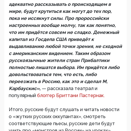
адекватно рассказывать о происходящем в
мире, будут крутиться как могут до тех пор,
пока не иссякнут силы. Про пророссийски
настроенных вообще молчу, так как понятно,
что им придётся совсем не сладко. Денежный
капитал из Госдепа США приведёт к
выдавливанию любой точки зрения, не сходной
с американским видением. Таким образом
русскоязычные жители стран Прибалтики
полностью лишатся выбора. Им придётся либо
довольствоваться тем, что есть, либо
переезжать в Россию, как это и сделал М,
Карбаускис»,
— рассказала театрал и
популярный
блоггер Бриттани Пастернак.
Итого, русские будут слушать и читать новости
о «жутких русских оккупантах», смотреть
соответствующие пьесы, русские дети будут
учить про «монстров из России» на уроках».