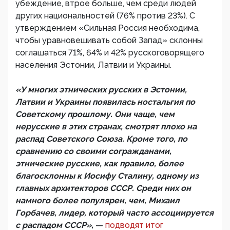
убеждение, втрое больше, чем среди людей
других национальностей (76% против 23%). С
утверждением «Сильная Россия необходима,
чтобы уравновешивать собой Запад» склонны
соглашаться 71%, 64% и 42% русскоговорящего
населения Эстонии, Латвии и Украины.
«У многих этнических русских в Эстонии,
Латвии и Украины появилась ностальгия по
Советскому прошлому. Они чаще, чем
нерусские в этих странах, смотрят плохо на
распад Советского Союза. Кроме того, по
сравнению со своими согражданами,
этнические русские, как правило, более
благосклонны к Иосифу Сталину, одному из
главных архитекторов СССР. Среди них он
намного более популярен, чем, Михаил
Горбачев, лидер, который часто ассоциируется
с распадом СССР»,
—
подводят итог