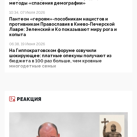
методы «спасения демографии»
10:34, 07 Июля 2026
Пантеон «героям»-пособникам нацистов и
противникам Православия в Киево-Печерской
Лавре: Зеленский и Ко показывают миру рога и
копыта
06:38, 19 Июня 2026
На Гиппократовском форуме озвучили
шокирующее: платные опекуны получают из
бюджета в 100 раз больше, чем кровные
многодетные семьи
05:00, 13 Июня 2026
Разбор учебника Обществознания под редакцией
Медведева: суверенитет, традиционные ценности
и немного двоемыслия
РЕАКЦИЯ
11:53, 09 Июня 2026
Прокуратура наконец увидела экстремистскую
деятельность ИИТО ЮНЕСКО в России, но
цифроглобалисты продолжают определять
повестку в образовании
09:43, 01 Июня 2026