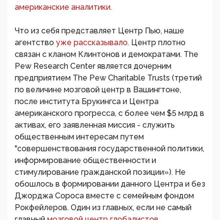
американские аналитики.
Что из себя представляет Центр Пью, наше
агентство
уже рассказывало.
Центр плотно
связан с кланом Клинтонов и демократами. The
Pew Research Center является дочерним
предприятием The Pew Charitable Trusts (третий
по величине мозговой центр в Вашингтоне,
после института Брукингса и Центра
американского прогресса, с более чем $5 млрд в
активах, его заявленная миссия - служить
общественным интересам путем
"совершенствования государственной политики,
информирование общественности и
стимулирование гражданской позиции»). Не
обошлось в формировании данного Центра и без
Джорджа Сороса вместе с семейным фондом
Рокфейлеров. Один из главных, если не самый
главный
мозговой центр глобалистов.