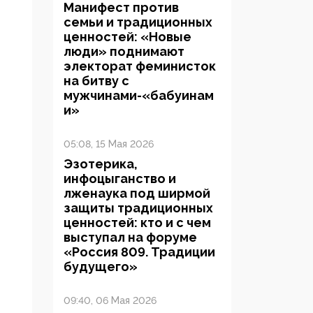
Манифест против
семьи и традиционных
ценностей: «Новые
люди» поднимают
электорат феминисток
на битву с
мужчинами-«бабуинам
и»
05:08, 15 Мая 2026
Эзотерика,
инфоцыганство и
лженаука под ширмой
защиты традиционных
ценностей: кто и с чем
выступал на форуме
«Россия 809. Традиции
будущего»
09:40, 06 Мая 2026