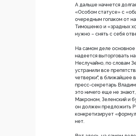
А дальше начнется долга
«Особом статусе» с «об
очередным гопаком от н
Тимошенко и «зрадных хо
нужно – снять с себя от
На самом деле основное 
надеется выторговать н
Неслучайно, по словам З
устранили все препятств
четверки", в ближайшее в
пресс-секретарь Владими
это ничего еще не знают,
Макроном, Зеленский и б
он должен предложить Р
конкретизирует «формул
нет.
Вот здесь, на самом деле