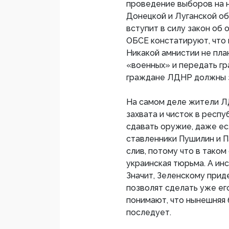
проведение выборов на 
Донецкой и Луганской об
вступит в силу закон об
ОБСЕ констатируют, что 
Никакой амнистии не пл
«военных» и передать гр
граждане ЛДНР должны за
На самом деле жители ЛД
захвата и чисток в респ
сдавать оружие, даже ес
ставленники Пушилин и П
слив, потому что в таком
украинская тюрьма. А ин
Значит, Зеленскому прид
позволят сделать уже ег
понимают, что нынешняя б
последует.