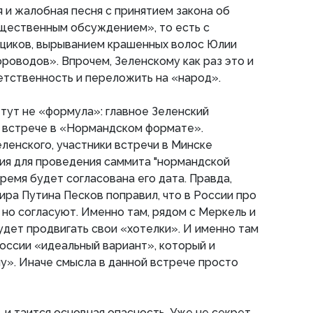
я и жалобная песня с принятием закона об
щественным обсуждением», то есть с
ациков, вырыванием крашенных волос Юлии
роводов». Впрочем, Зеленскому как раз это и
ветственность и переложить на «народ».
тут не «формула»: главное Зеленский
а встрече в «Нормандском формате».
еленского, участники встречи в Минске
ия для проведения саммита "нормандской
ремя будет согласована его дата. Правда,
ра Путина Песков поправил, что в России про
 но согласуют. Именно там, рядом с Меркель и
удет продвигать свои «хотелки». И именно там
оссии «идеальный вариант», который и
у». Иначе смысла в данной встрече просто
, и таится основная опасность. Уже не секрет,