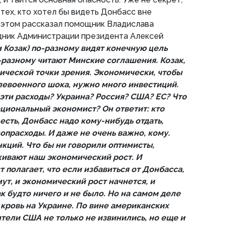
тех, кто хотел бы видеть Донбасс вне
 этом рассказал помощник Владислава
дник Администрации президента Алексей
и Козак) по-разному видят конечную цель
-разному читают Минские соглашения. Козак,
мической точки зрения. Экономически, чтобы
левоенного шока, нужно много инвестиций.
 эти расходы? Украина? Россия? США? ЕС? Что
ациональный экономист? Он ответит: кто
 есть, Донбасс надо кому-нибудь отдать,
допрасходы. И даже не очень важно, кому.
нкций. Что бы ни говорили оптимисты,
живают наш экономический рост. И
полагает, что если избавиться от Донбасса,
мут, и экономический рост начнется, и
ак будто ничего и не было. Но на самом деле
 кровь на Украине. По вине американских
тели США не только не извинились, но еще и