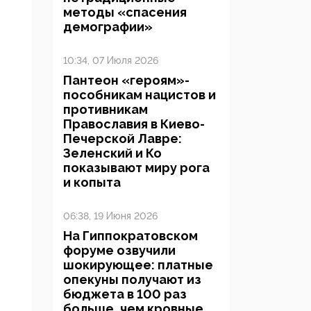
методы «спасения
демографии»
10:34, 07 Июля 2026
Пантеон «героям»-
пособникам нацистов и
противникам
Православия в Киево-
Печерской Лавре:
Зеленский и Ко
показывают миру рога
и копыта
06:38, 19 Июня 2026
На Гиппократовском
форуме озвучили
шокирующее: платные
опекуны получают из
бюджета в 100 раз
больше, чем кровные