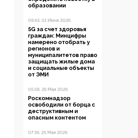
образовании
09:43, 01 Июня 2026
5G за счет здоровья
граждан: Минцифры
намерено отобрать у
регионов и
муниципалитетов право
защищать жилые дома
и социальные объекты
от ЭМИ
05:58, 26 Мая 2026
Роскомнадзор
освободили от борца с
деструктивным и
опасным контентом
07:39, 25 Мая 2026