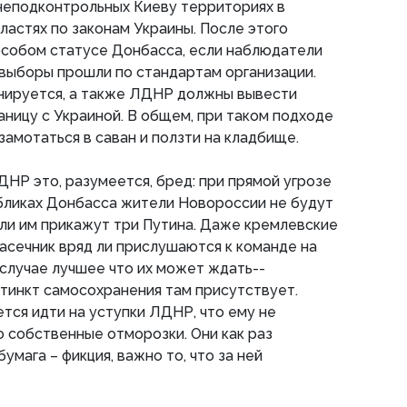
неподконтрольных Киеву территориях в
ластях по законам Украины. После этого
 особом статусе Донбасса, если наблюдатели
выборы прошли по стандартам организации.
анируется, а также ЛДНР должны вывести
аницу с Украиной. В общем, при таком подходе
мотаться в саван и ползти на кладбище.
НР это, разумеется, бред: при прямой угрозе
убликах Донбасса жители Новороссии не будут
ли им прикажут три Путина. Даже кремлевские
асечник вряд ли прислушаются к команде на
 случае лучшее что их может ждать--
стинкт самосохранения там присутствует.
ется идти на уступки ЛДНР, что ему не
о собственные отморозки. Они как раз
умага – фикция, важно то, что за ней