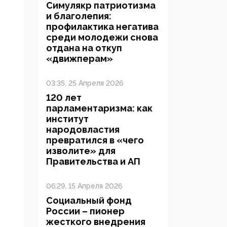
Симулякр патриотизма
и благолепия:
профилактика негатива
среди молодежи снова
отдана на откуп
«движперам»
03:35, 25 Апреля 2026
120 лет
парламентаризма: как
институт
народовластия
превратился в «чего
изволите» для
Правительства и АП
06:29, 15 Апреля 2026
Социальный фонд
России – пионер
жесткого внедрения