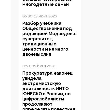
многодетные семьи
05:00, 13 Июня 2026
Разбор учебника
Обществознания под
редакцией Медведева:
суверенитет,
традиционные
ценности и немного
двоемыслия
11:53, 09 Июня 2026
Прокуратура наконец
увидела
экстремистскую
деятельность ИИТО
ЮНЕСКО в России, но
цифроглобалисты
продолжают
определять повестку в