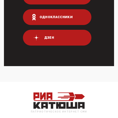
03:01, 10 Апреля 2026
Террорист и убийца Буданов вальяжно сообщил,
что союзники просили Киев не наносить удары по
энергети...
ОДНОКЛАССНИКИ
01:54, 10 Апреля 2026
ПрезидентПутинвчера вечером обьявил
Пасхальное перемирие с 16 часов субботы до конца
ДЗЕН
дня Воскресен...
01:09, 10 Апреля 2026
Цифроконцлагерь работает только на
входМошенники активно пользуются аккаунтами на
Госуслугах уме...
12:01, 10 Апреля 2026
Сионистское правительство благосклонно
разрешило православным христианам провести
обряд Схождения Бл...
09:40, 10 Апреля 2026
Честно говоря, ситуация с продвижением через
российские крупнейшие СМИ персоны Эррола
Маска (отца Ил...
ПАТРИОТИЧЕСКОЕ ИНТЕРНЕТ СМИ
07:11, 10 Апреля 2026