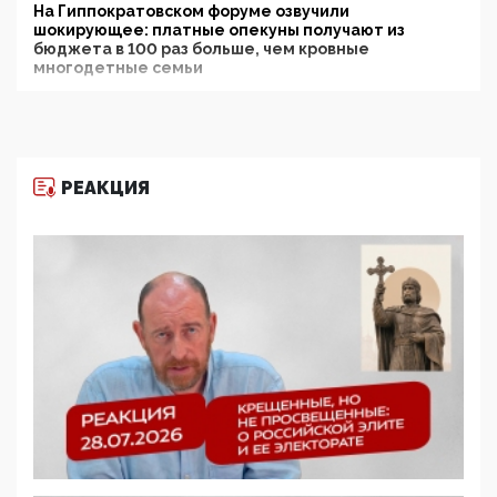
На Гиппократовском форуме озвучили
шокирующее: платные опекуны получают из
бюджета в 100 раз больше, чем кровные
многодетные семьи
05:00, 13 Июня 2026
Разбор учебника Обществознания под редакцией
Медведева: суверенитет, традиционные ценности
и немного двоемыслия
РЕАКЦИЯ
11:53, 09 Июня 2026
Прокуратура наконец увидела экстремистскую
деятельность ИИТО ЮНЕСКО в России, но
цифроглобалисты продолжают определять
повестку в образовании
09:43, 01 Июня 2026
5G за счет здоровья граждан: Минцифры намерено
отобрать у регионов и муниципалитетов право
защищать жилые дома и социальные объекты от
ЭМИ
05:58, 26 Мая 2026
Роскомнадзор освободили от борца с
деструктивным и опасным контентом