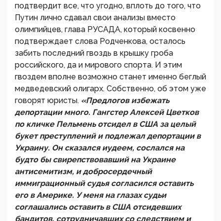
подтвердит все, что угодно, вплоть до того, что
Путин лично сдавал свои анализы вместо
олимпийцев, глава РУСАДА, который косвенно
подтверждает слова Родченкова, осталось
забить последний гвоздь в крышку гроба
российского, да и мирового спорта. И этим
гвоздем вполне возможно станет именно беглый
медведевский олигарх. Собственно, об этом уже
говорят юристы.
«Предлогов избежать
депортации много. Гангстер Алексей Цветков
по кличке Пельмень отсидел в США за целый
букет преступлений и подлежал депортации в
Украину. Он сказался иудеем, сослался на
будто бы свирепствовавший на Украине
антисемитизм, и добросердечный
иммиграционный судья согласился оставить
его в Америке. У меня на глазах судьи
соглашались оставить в США отсидевших
бандитов, сотрудничавших со следствием и