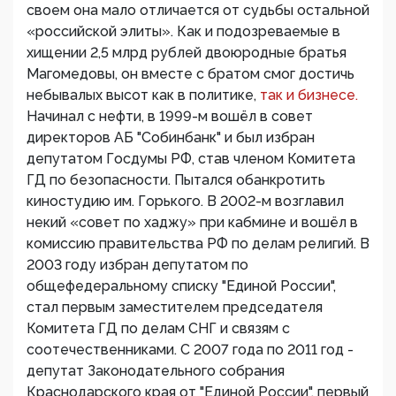
своем она мало отличается от судьбы остальной
«российской элиты». Как и подозреваемые в
хищении 2,5 млрд рублей двоюродные братья
Магомедовы, он вместе с братом смог достичь
небывалых высот как в политике,
так и бизнесе.
Начинал с нефти, в 1999-м вошёл в совет
директоров АБ "Собинбанк" и был избран
депутатом Госдумы РФ, став членом Комитета
ГД по безопасности. Пытался обанкротить
киностудию им. Горького. В 2002-м возглавил
некий «совет по хаджу» при кабмине и вошёл в
комиссию правительства РФ по делам религий. В
2003 году избран депутатом по
общефедеральному списку "Единой России",
стал первым заместителем председателя
Комитета ГД по делам СНГ и связям с
соотечественниками. С 2007 года по 2011 год -
депутат Законодательного собрания
Краснодарского края от "Единой России", первый