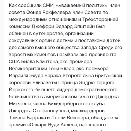
Как сообщили СМИ, «уважаемый политик», член
совета Фонда Рокфеллера, член Совета по
международным отношениям и Трёхсторонней
комиссии Джеффри Эдвард Эпштейн был
обвинен в сутенерстве, организации
сексуальных оргий с детьми и поставками детей
для самого высшего общества Запада. Среди его
вероятных клиентов называли экс-президента
США Билла Клинтона, экс-премьера
Великобритании Тони Блэра, экс-премьера
Израиля Эхуда Барака, второго сына британской
королевы Елизаветы II принца Эндрю, герцога
Йоркского, бывшего лидера демократического
большинства в американском сенате Джорджа
Митчелла, члена Бильдербергского клуба
Джорджа Стефанопулоса, миллиардеров
Томаса Баррака и Лесли Векснера, обладателя
премии «Оскар» Вуди Аллена, наследного