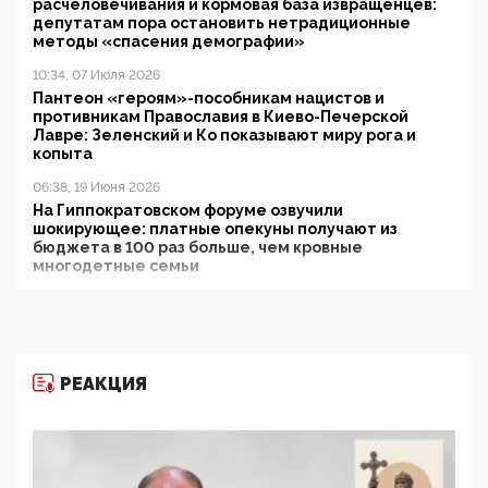
расчеловечивания и кормовая база извращенцев:
депутатам пора остановить нетрадиционные
методы «спасения демографии»
10:34, 07 Июля 2026
Пантеон «героям»-пособникам нацистов и
противникам Православия в Киево-Печерской
Лавре: Зеленский и Ко показывают миру рога и
копыта
06:38, 19 Июня 2026
На Гиппократовском форуме озвучили
шокирующее: платные опекуны получают из
бюджета в 100 раз больше, чем кровные
многодетные семьи
05:00, 13 Июня 2026
Разбор учебника Обществознания под редакцией
Медведева: суверенитет, традиционные ценности
и немного двоемыслия
РЕАКЦИЯ
11:53, 09 Июня 2026
Прокуратура наконец увидела экстремистскую
деятельность ИИТО ЮНЕСКО в России, но
цифроглобалисты продолжают определять
повестку в образовании