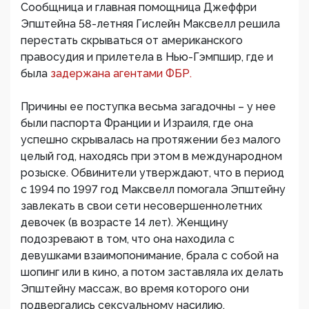
Сообщница и главная помощница Джеффри
Эпштейна 58-летняя Гислейн Максвелл решила
перестать скрываться от американского
правосудия и прилетела в Нью-Гэмпшир, где и
была
задержана агентами ФБР.
Причины ее поступка весьма загадочны – у нее
были паспорта Франции и Израиля, где она
успешно скрывалась на протяжении без малого
целый год, находясь при этом в международном
розыске. Обвинители утверждают, что в период
с 1994 по 1997 год Максвелл помогала Эпштейну
завлекать в свои сети несовершеннолетних
девочек (в возрасте 14 лет). Женщину
подозревают в том, что она находила с
девушками взаимопонимание, брала с собой на
шопинг или в кино, а потом заставляла их делать
Эпштейну массаж, во время которого они
подвергались сексуальному насилию.