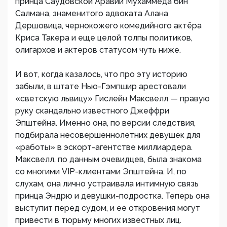
принца Саудовской Аравии Мухаммеда бин
Салмана, знаменитого адвоката Алана
Дершовица, чернокожего комедийного актёра
Криса Такера и еще целой толпы политиков,
олигархов и актеров статусом чуть ниже.
И вот, когда казалось, что про эту историю
забыли, в штате Нью-Гэмпшир арестовали
«светскую львицу» Гислейн Максвелл — правую
руку скандально известного Джеффри
Эпштейна. Именно она, по версии следствия,
подбирала несовершеннолетних девушек для
«работы» в эскорт-агентстве миллиардера.
Максвелл, по данным очевидцев, была знакома
со многими VIP-клиентами Эпштейна. И, по
слухам, она лично устраивала интимную связь
принца Эндрю и девушки-подростка. Теперь она
выступит перед судом, и ее откровения могут
привести в тюрьму многих известных лиц.