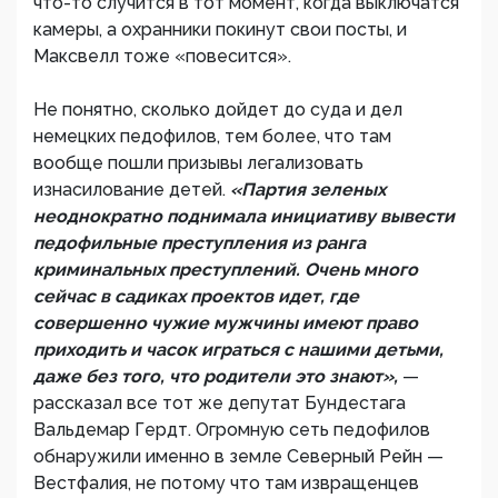
что-то случится в тот момент, когда выключатся
камеры, а охранники покинут свои посты, и
Максвелл тоже «повесится».
Не понятно, сколько дойдет до суда и дел
немецких педофилов, тем более, что там
вообще пошли призывы легализовать
изнасилование детей.
«Партия зеленых
неоднократно поднимала инициативу вывести
педофильные преступления из ранга
криминальных преступлений. Очень много
сейчас в садиках проектов идет, где
совершенно чужие мужчины имеют право
приходить и часок играться с нашими детьми,
даже без того, что родители это знают»,
—
рассказал все тот же депутат Бундестага
Вальдемар Гердт. Огромную сеть педофилов
обнаружили именно в земле Северный Рейн —
Вестфалия, не потому что там извращенцев