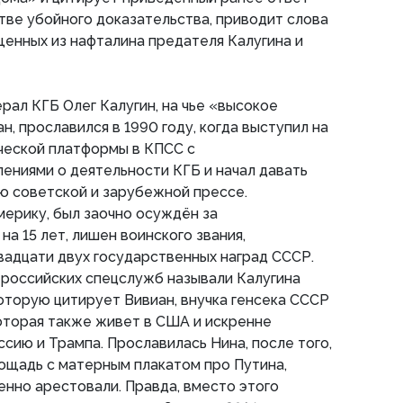
стве убойного доказательства, приводит слова
енных из нафталина предателя Калугина и
рал КГБ Олег Калугин, на чье «высокое
, прославился в 1990 году, когда выступил на
еской платформы в КПСС с
ениями о деятельности КГБ и начал давать
ю советской и зарубежной прессе.
ерику, был заочно осуждён за
а 15 лет, лишен воинского звания,
вадцати двух государственных наград СССР.
 российских спецслужб называли Калугина
оторую цитирует Вивиан, внучка генсека СССР
оторая также живет в США и искренне
сию и Трампа. Прославилась Нина, после того,
ощадь с матерным плакатом про Путина,
енно арестовали. Правда, вместо этого