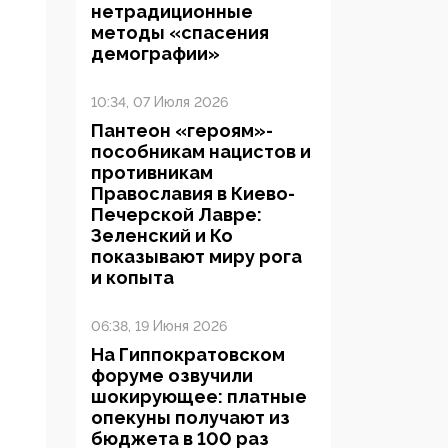
нетрадиционные
методы «спасения
демографии»
10:34, 07 Июля 2026
Пантеон «героям»-
пособникам нацистов и
противникам
Православия в Киево-
Печерской Лавре:
Зеленский и Ко
показывают миру рога
и копыта
06:38, 19 Июня 2026
На Гиппократовском
форуме озвучили
шокирующее: платные
опекуны получают из
бюджета в 100 раз