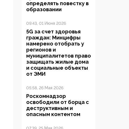
определять повестку в
образовании
09:43, 01 Июня 2026
5G за счет здоровья
граждан: Минцифры
намерено отобрать у
регионов и
муниципалитетов право
защищать жилые дома
и социальные объекты
от ЭМИ
05:58, 26 Мая 2026
Роскомнадзор
освободили от борца с
деструктивным и
опасным контентом
07:39, 25 Мая 2026