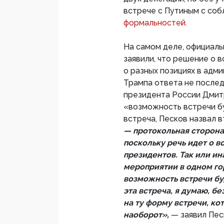
встрече с Путиным с со
формальностей.
На самом деле, официаль
заявили, что решение о 
о разных позициях в адм
Трампа ответа не после
президента России Дмитр
«возможность встречи бу
встреча, Песков назвал 
— протокольная сторона,
поскольку речь идет о 
президентов. Так или ин
мероприятии в одном гор
возможность встречи бу
эта встреча, я думаю, б
на ту форму встречи, ко
наоборот»,
— заявил Пес