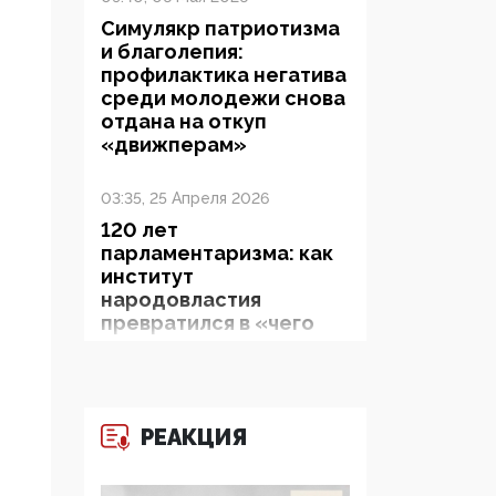
Симулякр патриотизма
и благолепия:
профилактика негатива
среди молодежи снова
отдана на откуп
«движперам»
03:35, 25 Апреля 2026
120 лет
парламентаризма: как
институт
народовластия
превратился в «чего
изволите» для
Правительства и АП
06:29, 15 Апреля 2026
РЕАКЦИЯ
Социальный фонд
России – пионер