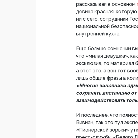
рассказывая в основном
девица красная, которую 
ни с сего, сотрудники Го
национальной безопаснос
внутренней кухне.
Еще больше сомнений вы
что «милая девушка», ка
эксклюзив, то материал 
а этот это, а вон тот во
лишь общие фразы в коли
«Многие чиновники адм
сохранять дистанцию от
взаимодействовать тол
И последнее, что полнос
Вивиан, так это пул эксп
«Пионерской зорьки» утки
пресс-службы «Белого Д