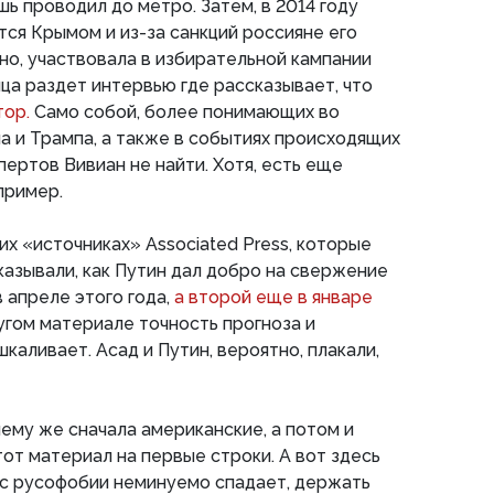
ь проводил до метро. Затем, в 2014 году
тся Крымом и из-за санкций россияне его
но, участвовала в избирательной кампании
нца раздет интервью где рассказывает, что
тор.
Само собой, более понимающих во
 и Трампа, а также в событиях происходящих
пертов Вивиан не найти. Хотя, есть еще
пример.
их «источниках» Associated Press, которые
казывали, как Путин дал добро на свержение
в апреле этого года,
а второй еще в январе
ругом материале точность прогноза и
каливает. Асад и Путин, вероятно, плакали,
ему же сначала американские, а потом и
т материал на первые строки. А вот здесь
дус русофобии неминуемо спадает, держать