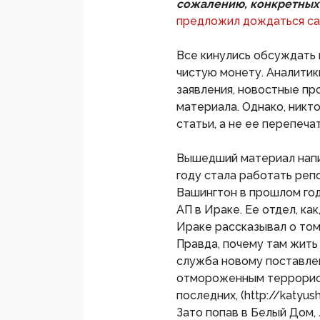
сожалению, конкретных 
предложил дождаться са
Все кинулись обсуждать 
чистую монету. Аналити
заявления, новостные п
материала. Однако, никт
статьи, а не ее перепеча
Вышедший материал напис
году стала работать реп
Вашингтон в прошлом год
АП в Ираке. Ее отдел, ка
Ираке рассказывал о том
Правда, почему там жить
служба новому поставле
отмороженным террорис
последних, (http://katyus
Зато попав в Белый Дом,