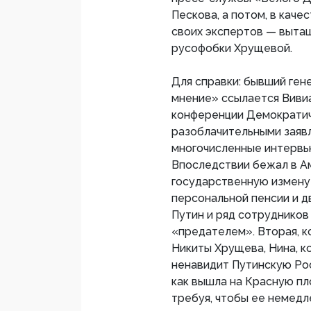
Пескова, а потом, в каче
своих экспертов — вытащ
русофобки Хрущевой.
Для справки: бывший гене
мнение» ссылается Вивиан
конференции Демократич
разоблачительными заявл
многочисленные интервь
Впоследствии бежал в Ам
государственную измену н
персональной пенсии и д
Путин и ряд сотрудников
«предателем». Вторая, к
Никиты Хрущева, Нина, к
ненавидит Путинскую Рос
как вышла на Красную пл
требуя, чтобы ее немедл