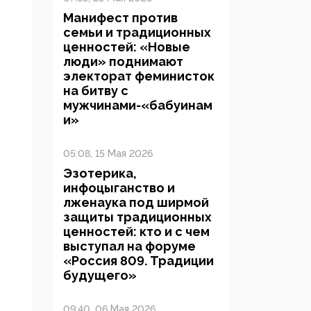
Манифест против
семьи и традиционных
ценностей: «Новые
люди» поднимают
электорат феминисток
на битву с
мужчинами-«бабуинам
и»
05:08, 15 Мая 2026
Эзотерика,
инфоцыганство и
лженаука под ширмой
защиты традиционных
ценностей: кто и с чем
выступал на форуме
«Россия 809. Традиции
будущего»
09:40, 06 Мая 2026