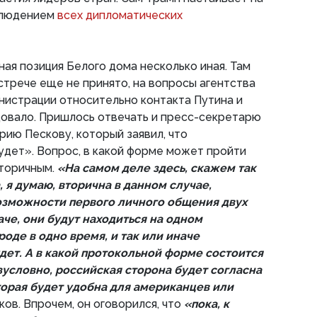
блюдением
всех дипломатических
ная позиция Белого дома несколько иная. Там
встрече еще не принято, на вопросы агентства
инистрации относительно контакта Путина и
довало. Пришлось отвечать и пресс-секретарю
ию Пескову, который заявил, что
дет». Вопрос, в какой форме может пройти
вторичным.
«На самом деле здесь, скажем так
 я думаю, вторична в данном случае,
возможности первого личного общения двух
аче, они будут находиться на одном
оде в одно время, и так или иначе
дет. А в какой протокольной форме состоится
езусловно, российская сторона будет согласна
торая будет удобна для американцев или
ков. Впрочем, он оговорился, что
«пока, к