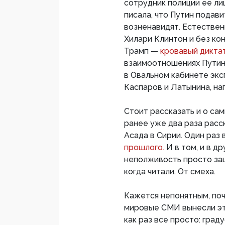
сотрудник полиции ее лиш
писала, что Путин подави
возненавидят. Естествен
Хилари Клинтон и без ко
Трамп —
кровавый дикта
взаимоотношениях Путина
в Овальном кабинете экс
Каспаров и Латынина, на
Стоит рассказать и о сам
ранее уже два раза расс
Асада в Сирии. Один раз 
прошлого.
И в том, и в д
неполживость просто заш
когда читали. От смеха.
Кажется непонятным, поч
мировые СМИ вынесли это
как раз все просто: гра