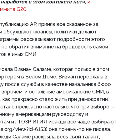
наработок в этом контексте нет»,
и
ммита G20.
публикацию AP, приняв все сказанное за
ки обсуждают нюансы, политики делают
рограммы рассказывают подробности этого
о не обратил внимание на бредовость самой
ток в иных СМИ.
ала Вивиан Саламе, которая только в этом
ортером в Белом Доме. Вивиан переехала в
у после службы в качестве начальника бюро
к, впрочем, и остальные американские СМИ, в
, как прекрасно стало жить при демократии.
 стало прекрасно настолько, что при выборе —
нному американцами руководству и
там из ТОЗР ИГИЛ иракцы все чаще выбирают
ha.org/view?id=6153) она почему-то не писала.
 леди Саламе раскрыла весь свой талант,