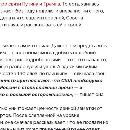
про связи Путина и Трампа.
То есть, явилась
знают без году неделю, и внезапно, ни с того,
сдепа и, что еще интересней, Совета
ти начали рассказывать ей о своей
зывает сам материал. Даже если представить,
ким-то способом смогла добыть подобный
бы пестрил подробностями — тот-то сказал то,
обще развернулся и ушел. А здесь мы видим
честве 160 слов, по принципу — слышала звон.
инистрации полагают, что США необходимо
 России в столь сложное время — и
ько с большой осторожностью»,
— пишет она.
тью уничтожает ценность данной заметки от
ертов. После слепленной на уровне
, она сначала рассказывает, что ее послали из
ома» и цитирует приведенный ранее ответ