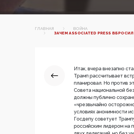
ГЛАВНАЯ
ВОЙНА
ЗАЧЕМ ASSOCIATED PRESS ВБРОСИ
Итак, вчера внезапно ста
Трамп рассчитывает встр
планировал. Но против э
Совета национальной без
должны публично сохран
«чрезвычайно осторожно»
условиях анонимности и
Госдепу советует Трамп
российским лидером на п
двух делегаций, но без у