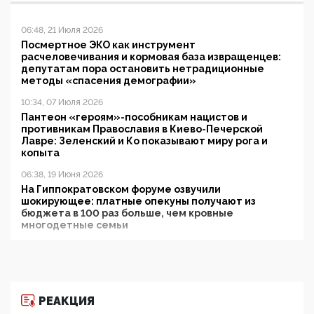
06:48, 21 Июля 2026
Посмертное ЭКО как инструмент
расчеловечивания и кормовая база извращенцев:
депутатам пора остановить нетрадиционные
методы «спасения демографии»
10:34, 07 Июля 2026
Пантеон «героям»-пособникам нацистов и
противникам Православия в Киево-Печерской
Лавре: Зеленский и Ко показывают миру рога и
копыта
06:38, 19 Июня 2026
На Гиппократовском форуме озвучили
шокирующее: платные опекуны получают из
бюджета в 100 раз больше, чем кровные
многодетные семьи
05:00, 13 Июня 2026
Разбор учебника Обществознания под редакцией
Медведева: суверенитет, традиционные ценности
и немного двоемыслия
РЕАКЦИЯ
11:53, 09 Июня 2026