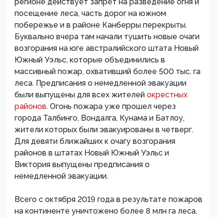
регионе действует запрет на разведение огня и
посещение леса, часть дорог на южном
побережье и в районе Канберры перекрыты.
Буквально вчера там начали тушить новые очаги
возгорания на юге австралийского штата Новый
Южный Уэльс, которые объединились в
массивный пожар, охвативший более 500 тыс. га
леса. Предписания о немедленной эвакуации
были выпущены для всех жителей
окрестных
районов.
Огонь пожара уже прошел через
города Талбинго, Вондалга, Кунама и Батлоу,
жители которых были эвакуированы в четверг.
Для девяти ближайших к очагу возгорания
районов в штатах Новый Южный Уэльс и
Виктория выпущены предписания о
немедленной эвакуации.
Всего с октября 2019 года в результате пожаров
на континенте уничтожено более 8 млн га леса,