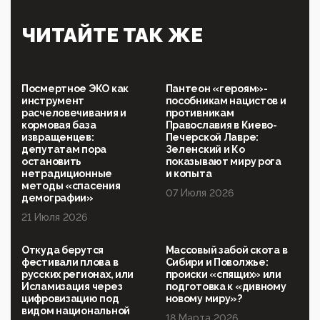
09:40, 06 Мая 2026
Симулякр патриотизма и благолепия:
ЧИТАЙТЕ ТАК ЖЕ
профилактика негатива среди молодежи снова
отдана на откуп «движперам»
03:35, 25 Апреля 2026
120 лет парламентаризма: как институт
Посмертное ЭКО как
Пантеон «героям»-
народовластия превратился в «чего изволите» для
инструмент
пособникам нацистов и
Правительства и АП
расчеловечивания и
противникам
кормовая база
Православия в Киево-
06:29, 15 Апреля 2026
извращенцев:
Печерской Лавре:
Социальный фонд России – пионер жесткого
депутатам пора
Зеленский и Ко
внедрения цифроконцлагеря: работников СФР по
остановить
показывают миру рога
всей стране принуждают ставить MAX ID под
нетрадиционные
и копыта
угрозой увольнения
методы «спасения
07 Июля 2026
демографии»
10:02, 10 Апреля 2026
21 Июля 2026
Президент РАН Красников о том, что родители в
будущем смогут генетически смоделировать
ребенка:"...
Откуда берутся
Массовый забой скота в
фестивали плова в
Сибири и Поволжье:
09:07, 10 Апреля 2026
русских регионах, или
происки «спящих» или
Ачто, так можно было?Стоило России хоть капельку
Исламизация через
подготовка к «дивному
показать зубы, отправивроссийский фрегат
цифровизацию под
новому миру»?
Адмир...
видом национальной
18 Марта 2026