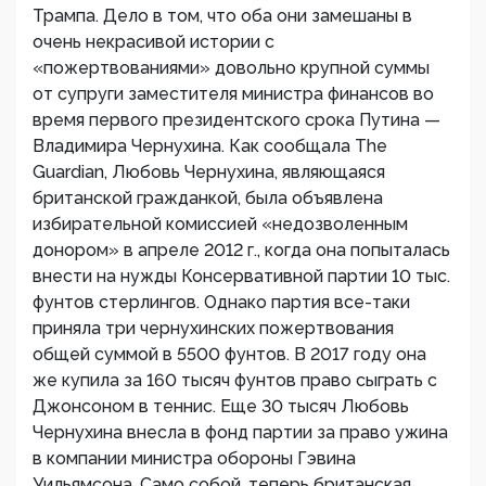
Трампа. Дело в том, что оба они замешаны в
очень некрасивой истории с
«пожертвованиями» довольно крупной суммы
от супруги заместителя министра финансов во
время первого президентского срока Путина —
Владимира Чернухина. Как сообщала The
Guardian, Любовь Чернухина, являющаяся
британской гражданкой, была объявлена
избирательной комиссией «недозволенным
донором» в апреле 2012 г., когда она попыталась
внести на нужды Консервативной партии 10 тыс.
фунтов стерлингов. Однако партия все-таки
приняла три чернухинских пожертвования
общей суммой в 5500 фунтов. В 2017 году она
же купила за 160 тысяч фунтов право сыграть с
Джонсоном в теннис. Еще 30 тысяч Любовь
Чернухина внесла в фонд партии за право ужина
в компании министра обороны Гэвина
Уильямсона. Само собой, теперь британская