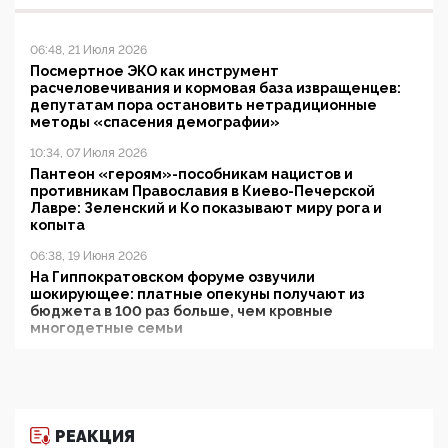
06:48, 21 Июля 2026
Посмертное ЭКО как инструмент
расчеловечивания и кормовая база извращенцев:
депутатам пора остановить нетрадиционные
методы «спасения демографии»
10:34, 07 Июля 2026
Пантеон «героям»-пособникам нацистов и
противникам Православия в Киево-Печерской
Лавре: Зеленский и Ко показывают миру рога и
копыта
06:38, 19 Июня 2026
На Гиппократовском форуме озвучили
шокирующее: платные опекуны получают из
бюджета в 100 раз больше, чем кровные
многодетные семьи
05:00, 13 Июня 2026
Разбор учебника Обществознания под редакцией
Медведева: суверенитет, традиционные ценности
и немного двоемыслия
РЕАКЦИЯ
11:53, 09 Июня 2026