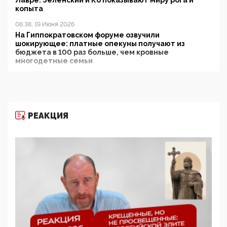
Лавре: Зеленский и Ко показывают миру рога и
копыта
06:38, 19 Июня 2026
На Гиппократовском форуме озвучили
шокирующее: платные опекуны получают из
бюджета в 100 раз больше, чем кровные
многодетные семьи
05:00, 13 Июня 2026
Разбор учебника Обществознания под редакцией
Медведева: суверенитет, традиционные ценности
и немного двоемыслия
РЕАКЦИЯ
11:53, 09 Июня 2026
Прокуратура наконец увидела экстремистскую
деятельность ИИТО ЮНЕСКО в России, но
цифроглобалисты продолжают определять
повестку в образовании
09:43, 01 Июня 2026
5G за счет здоровья граждан: Минцифры намерено
отобрать у регионов и муниципалитетов право
защищать жилые дома и социальные объекты от
ЭМИ
05:58, 26 Мая 2026