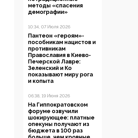
методы «спасения
демографии»
10:34, 07 Июля 2026
Пантеон «героям»-
пособникам нацистов и
противникам
Православия в Киево-
Печерской Лавре:
Зеленский и Ко
показывают миру рога
и копыта
06:38, 19 Июня 2026
На Гиппократовском
форуме озвучили
шокирующее: платные
опекуны получают из
бюджета в 100 раз
больше, чем кровные