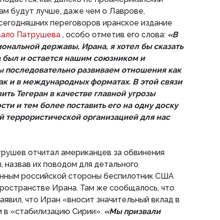
там будут лучше, даже чем о Лаврове,
м сегодняшних переговоров иранское издание
вало Патрушева
, особо отметив его слова:
«В
ональной державы, Ирана, я хотел бы сказать
 был и остается нашим союзником и
ы последовательно развиваем отношения как
ак и в международных форматах. В этой связи
ить Тегеран в качестве главной угрозы
ти и тем более поставить его на одну доску
й террористической организацией для нас
трушев отчитал американцев за обвинения
, назвав их поводом для детального
данным российской стороны беспилотник США
ространстве Ирана. Там же сообщалось, что
аявил, что Иран «вносит значительный вклад в
и в «стабилизацию Сирии».
«Мы призвали