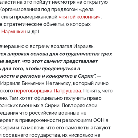
 власти на это пойдут несмотря на открытую
(организованная под предлогом «дела
 силы проамериканской
«пятой колонны»
,
е стратегические обьекты, о которых
Р Нарышкин
и др).
 вчерашнюю встречу возлагал Израиль.
тся широкая основа для сотрудничества трех
е верят, что этот саммит представляет
для того, чтобы продвинуться в
ности в регионе и конкретно в Сирии",
—
Израиля Биньямин Нетаньяху, который лично
йского
переговорщика Патрушева.
Понять, чего
ено. Там хотят официально получить право
ранских военных в Сирии. Повторяя свои
бещания что российские военные не
веряет в приверженности резолюциям ООН в
Сирии и та мелочь, что его самолеты атакуют
 соседнего государства, их нисколько не