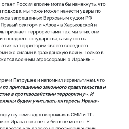
 ответ Россия вполне могла бы намекнуть, что
м подходе, мы тоже может нанести удары по
виков запрещенных Верховным судом РФ
«Правый сектор» и «Азов» в Харьковской и
ль признает террористами тех, мы этих, они
и соседнего государства, втянутого в
- этих на территории своего соседнего
еми же силами в гражданскую войну. Только в
жется военным агрессорами, а Израиль –
тречи Патрушев и напомнил израильтянам, что
и по приглашению законного правительства и
стие в противодействии терроризму». И
должны будем учитывать интересы Ирана».
аскрутку темы «договорняка» в СМИ и ТГ-
иве» Ирана пока нет и быть не может. В
одается, как далеко не проамериканский