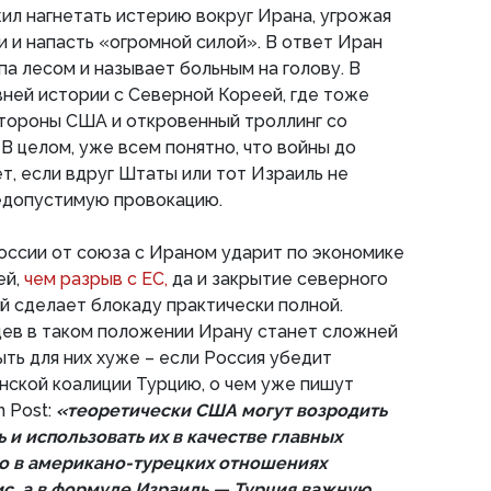
л нагнетать истерию вокруг Ирана, угрожая
и и напасть «огромной силой». В ответ Иран
а лесом и называет больным на голову. В
вней истории с Северной Кореей, где тоже
стороны США и откровенный троллинг со
В целом, уже всем понятно, что войны до
т, если вдруг Штаты или тот Израиль не
едопустимую провокацию.
оссии от союза с Ираном ударит по экономике
ей,
чем разрыв с ЕС,
да и закрытие северного
й сделает блокаду практически полной.
цев в таком положении Ирану станет сложней
ыть для них хуже – если Россия убедит
нской коалиции Турцию, о чем уже пишут
n Post:
«теоретически США могут возродить
 и использовать их в качестве главных
Но в американо-турецких отношениях
с, а в формуле Израиль — Турция важную