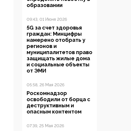
образовании
09:43, 01 Июня 2026
5G за счет здоровья
граждан: Минцифры
намерено отобрать у
регионов и
муниципалитетов право
защищать жилые дома
и социальные объекты
от ЭМИ
05:58, 26 Мая 2026
Роскомнадзор
освободили от борца с
деструктивным и
опасным контентом
07:39, 25 Мая 2026