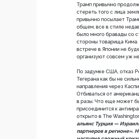
Трамп привычно продолжи
стереть того с лица земл
привычно посылает Трамп
общем, все в стиле неда
было много бравады со 
стороны товарища Кима. 
встрече в Японии не буде
организуют совсем уж н
По задумке США, отказ Р
Тегерана как бы не сильн
направления через Каспи
Отбиваться от американ
в разы. Что еще может б
присоединится к антиира
открыто в The Washingto
альянс Турция — Израиль
партнеров в регионе». 
наступил сложный кризи