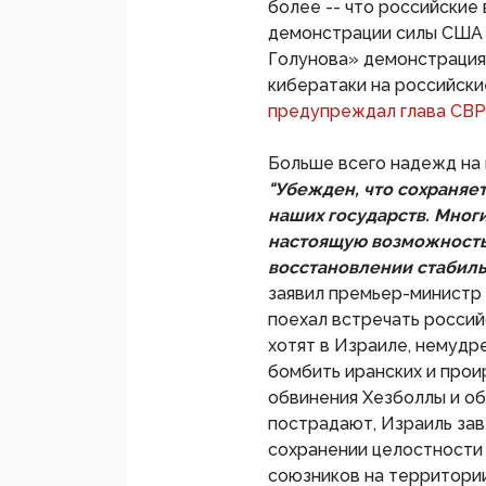
более -- что российские
демонстрации силы США 
Голунова» демонстрация
кибератаки на российски
предупреждал глава СВ
Больше всего надежд на
"Убежден, что сохраняе
наших государств. Многи
настоящую возможность 
восстановлении стабиль
заявил премьер-министр 
поехал встречать росси
хотят в Израиле, немудр
бомбить иранских и прои
обвинения Хезболлы и о
пострадают, Израиль за
сохранении целостности 
союзников на территории