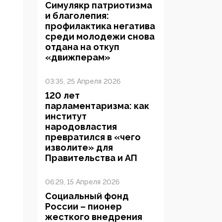
Симулякр патриотизма
и благолепия:
профилактика негатива
среди молодежи снова
отдана на откуп
«движперам»
03:35, 25 Апреля 2026
120 лет
парламентаризма: как
институт
народовластия
превратился в «чего
изволите» для
Правительства и АП
06:29, 15 Апреля 2026
Социальный фонд
России – пионер
жесткого внедрения