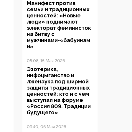
Манифест против
семьи и традиционных
ценностей: «Новые
люди» поднимают
электорат феминисток
на битву с
мужчинами-«бабуинам
и»
05:08, 15 Мая 2026
Эзотерика,
инфоцыганство и
лженаука под ширмой
защиты традиционных
ценностей: кто и с чем
выступал на форуме
«Россия 809. Традиции
будущего»
09:40, 06 Мая 2026