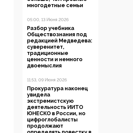
многодетные семьи
05:00, 13 Июня 2026
Разбор учебника
Обществознания под
редакцией Медведева:
суверенитет,
традиционные
ценности и немного
двоемыслия
11:53, 09 Июня 2026
Прокуратура наконец
увидела
экстремистскую
деятельность ИИТО
ЮНЕСКО в России, но
цифроглобалисты
продолжают
определять повестку в