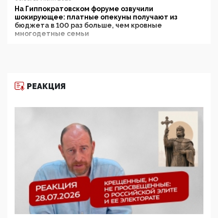
На Гиппократовском форуме озвучили
шокирующее: платные опекуны получают из
бюджета в 100 раз больше, чем кровные
многодетные семьи
05:00, 13 Июня 2026
Разбор учебника Обществознания под редакцией
Медведева: суверенитет, традиционные ценности
и немного двоемыслия
РЕАКЦИЯ
11:53, 09 Июня 2026
Прокуратура наконец увидела экстремистскую
деятельность ИИТО ЮНЕСКО в России, но
цифроглобалисты продолжают определять
повестку в образовании
09:43, 01 Июня 2026
5G за счет здоровья граждан: Минцифры намерено
отобрать у регионов и муниципалитетов право
защищать жилые дома и социальные объекты от
ЭМИ
05:58, 26 Мая 2026
Роскомнадзор освободили от борца с
деструктивным и опасным контентом