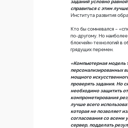
заданий условно равной
справиться с этим лучш
Института развития обр
Кто бы сомневался – «сп
по-другому. Но наиболее
блокчейн-технологий в о
грядущих перемен.
«Компьютерная модель т
персонализированных ва
мощного искусственного
проверять задания. Но 
необходимо защитить от
компрометирования резу
лучше всего использова
которая не позволяет и
согласования со всеми у
сервер, подделать резул