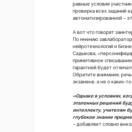
равные условия участника
проверка всех заданий е
автоматизированной – эт
А вот что говорят заинт
По мнению завлаборатор
нейротехнологий и бизне
Садыкова, «персонифици
примитивное списывание,
гарантией будет отличать
Обратите внимание, реч
экзамене, а не о каких-т
«Однако в условиях, ког
эталонных решений буду
интеллекту, учителям б
глубокое знание предмет
– добавляет словно внез