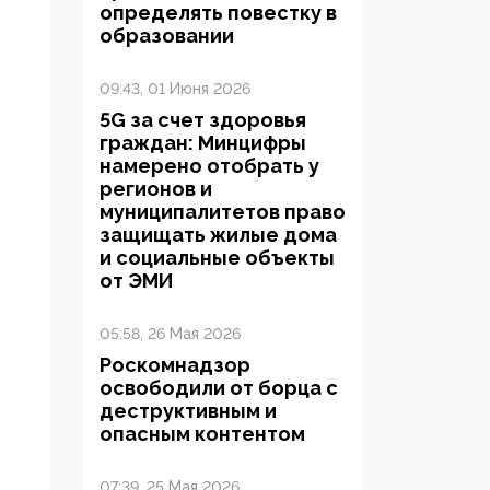
определять повестку в
образовании
09:43, 01 Июня 2026
5G за счет здоровья
граждан: Минцифры
намерено отобрать у
регионов и
муниципалитетов право
защищать жилые дома
и социальные объекты
от ЭМИ
05:58, 26 Мая 2026
Роскомнадзор
освободили от борца с
деструктивным и
опасным контентом
07:39, 25 Мая 2026