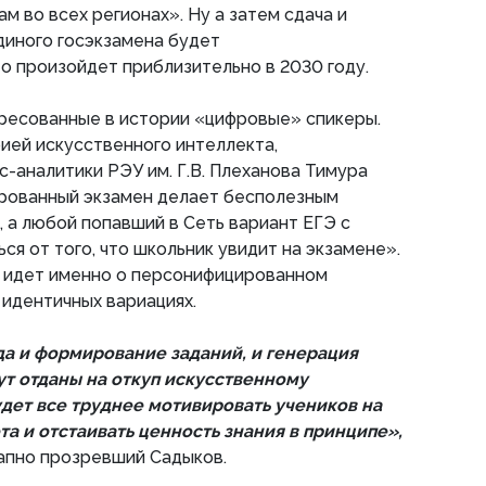
м во всех регионах». Ну а затем сдача и
диного госэкзамена будет
о произойдет приблизительно в 2030 году.
ересованные в истории «цифровые» спикеры.
ией искусственного интеллекта,
с-аналитики РЭУ им. Г.В. Плеханова Тимура
рованный экзамен делает бесполезным
 а любой попавший в Сеть вариант ЕГЭ с
ся от того, что школьник увидит на экзамене».
ь идет именно о персонифицированном
о идентичных вариациях.
да и формирование заданий, и генерация
т отданы на откуп искусственному
удет все труднее мотивировать учеников на
а и отстаивать ценность знания в принципе»,
апно прозревший Садыков.