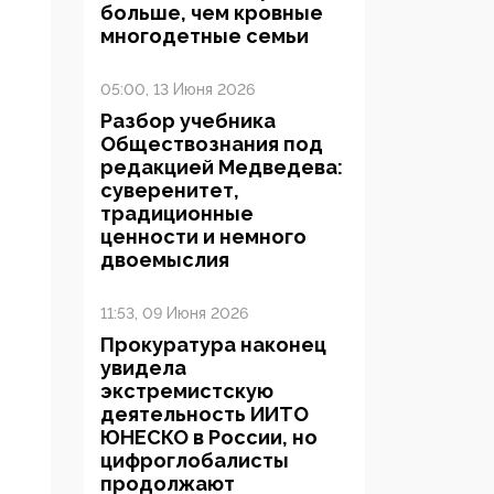
больше, чем кровные
многодетные семьи
05:00, 13 Июня 2026
Разбор учебника
Обществознания под
редакцией Медведева:
суверенитет,
традиционные
ценности и немного
двоемыслия
11:53, 09 Июня 2026
Прокуратура наконец
увидела
экстремистскую
деятельность ИИТО
ЮНЕСКО в России, но
цифроглобалисты
продолжают