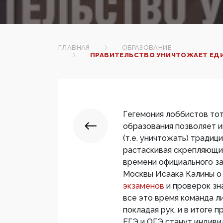
ГЛАВНАЯ
ОБРАЗОВАНИЕ
ПРАВИТЕЛЬСТВО УНИЧТОЖАЕТ ЕДИ
Гегемония лоббистов то
образования позволяет 
(т.е. уничтожать) традиц
растаскивая скрепляющи
времени официального з
Москвы Исаака Калины 
экзаменов
и проверок зн
все это время команда 
покладая рук, и в итоге 
ЕГЭ и ОГЭ станут индив