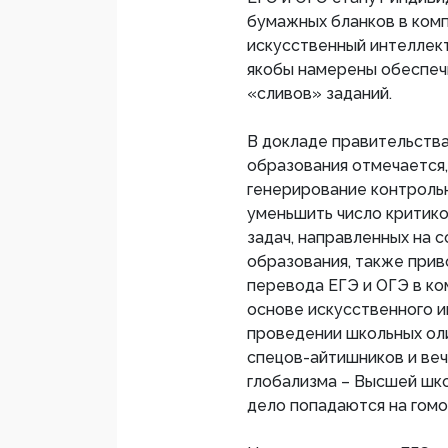
бумажных бланков в комп
искусственный интеллект
якобы намерены обеспеч
«сливов» заданий.
В докладе правительств
образования отмечается
генерирование контроль
уменьшить число критико
задач, направленных на 
образования, также прив
перевода ЕГЭ и ОГЭ в к
основе искусственного и
проведении школьных о
спецов-айтишников и ве
глобализма – Высшей шко
дело попадаются на гомо