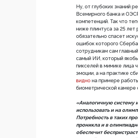
Ну, от глубоких знаний р
Всемирного банка и ОЭСР
компетенций. Так что т
ниже плинтуса за 25 лет
обязательно спасет иску
ошибок которого Сберба
сотрудникам сам главный
самый ИИ, который якоб
пикселей в мимике лица 
эмоции, а на практике с
видно
на примере работы
биометрической камере 
«Аналогичную систему 
использовать и на олим
Потребность в таких про
проникла и в олимпиадн
обеспечит беспристраст