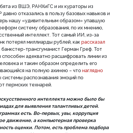
ебята из ВШЭ, РАНХиГС и их кураторы из
 давно отказались в пользу базовых навыков и
еперь нашу «удивительным образом» упавшую
 реформ систему образования, по их мнению,
сственный интеллект. Тот самый ИИ, из-за
нк потерял миллиарды рублей, как
рассказал
 банкстер-трансгуманист Герман Греф. Тот
ы способен адекватно расшифровать линии из
человека и таким образом определить его
бивающийся на полную ахинею – что
наглядно
 системы распознавания эмоций по
от пермских технарей.
искусственного интеллекта можно было бы
пиадах для выявления талантливых детей.
граммах есть. Во-первых, увы, коррупция
ое движение, а компьютерная проверка
ность оценки. Потом, есть проблема подбора