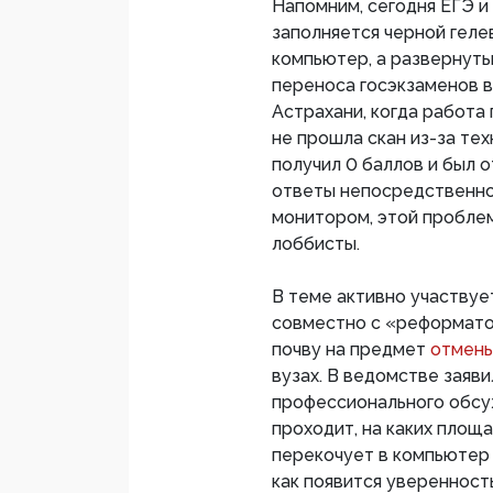
Напомним, сегодня ЕГЭ и
заполняется черной геле
компьютер, а развернуты
переноса госэкзаменов в
Астрахани, когда работа
не прошла скан из-за те
получил 0 баллов и был о
ответы непосредственно 
монитором, этой пробле
лоббисты.
В теме активно участвуе
совместно с «реформато
почву на предмет
отмены
вузах. В ведомстве заяв
профессионального обсуж
проходит, на каких площ
перекочует в компьютер 
как появится уверенност