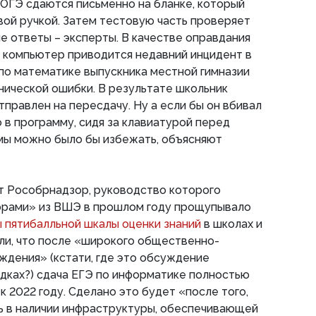
 ОГЭ сдаются письменно на бланке, который
вой ручкой. Затем тестовую часть проверяет
е ответы – эксперты. В качестве оправдания
 компьютер приводится недавний инцидент в
 по математике выпускника местной гимназии
хнической ошибки. В результате школьник
тправлен на пересдачу. Ну а если бы он вбивал
в программу, сидя за клавиатурой перед
мы можно было бы избежать, объясняют
т Рособрнадзор, руководство которого
рами» из ВШЭ в прошлом году прощупывало
 пятибалльной шкалы оценки знаний
в школах и
или, что после «широкого общественно-
дения» (кстати, где это обсуждение
адках?) сдача ЕГЭ по информатике полностью
к 2022 году. Сделано это будет «после того,
ь в наличии инфраструктуры, обеспечивающей