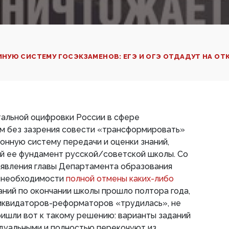
НУЮ СИСТЕМУ ГОСЭКЗАМЕНОВ: ЕГЭ И ОГЭ ОТДАДУТ НА ОТ
тальной оцифровки России в сфере
им без зазрения совести «трансформировать»
ионную систему передачи и оценки знаний,
й ее фундамент русской/советской школы. Со
аявления главы Департамента образования
о необходимости
полной отмены каких-либо
аний по окончании школы прошло полтора года,
ликвидаторов-реформаторов «трудилась», не
пришли вот к такому решению: варианты заданий
идуальными и полностью перекочуют из