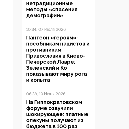
нетрадиционные
методы «спасения
демографии»
10:34, 07 Июля 2026
Пантеон «героям»-
пособникам нацистов и
противникам
Православия в Киево-
Печерской Лавре:
Зеленский и Ко
показывают миру рога
и копыта
06:38, 19 Июня 2026
На Гиппократовском
форуме озвучили
шокирующее: платные
опекуны получают из
бюджета в 100 раз