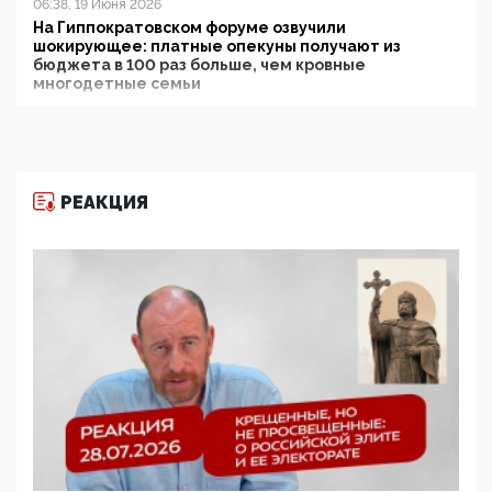
06:38, 19 Июня 2026
На Гиппократовском форуме озвучили
шокирующее: платные опекуны получают из
бюджета в 100 раз больше, чем кровные
многодетные семьи
05:00, 13 Июня 2026
Разбор учебника Обществознания под редакцией
Медведева: суверенитет, традиционные ценности
и немного двоемыслия
РЕАКЦИЯ
11:53, 09 Июня 2026
Прокуратура наконец увидела экстремистскую
деятельность ИИТО ЮНЕСКО в России, но
цифроглобалисты продолжают определять
повестку в образовании
09:43, 01 Июня 2026
5G за счет здоровья граждан: Минцифры намерено
отобрать у регионов и муниципалитетов право
защищать жилые дома и социальные объекты от
ЭМИ
05:58, 26 Мая 2026
Роскомнадзор освободили от борца с
деструктивным и опасным контентом