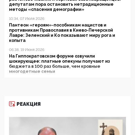
депутатам пора остановить нетрадиционные
методы «спасения демографии»
10:34, 07 Июля 2026
Пантеон «героям»-пособникам нацистов и
противникам Православия в Киево-Печерской
Лавре: Зеленский и Ко показывают миру рога и
копыта
06:38, 19 Июня 2026
На Гиппократовском форуме озвучили
шокирующее: платные опекуны получают из
бюджета в 100 раз больше, чем кровные
многодетные семьи
05:00, 13 Июня 2026
Разбор учебника Обществознания под редакцией
Медведева: суверенитет, традиционные ценности
и немного двоемыслия
РЕАКЦИЯ
11:53, 09 Июня 2026
Прокуратура наконец увидела экстремистскую
деятельность ИИТО ЮНЕСКО в России, но
цифроглобалисты продолжают определять
повестку в образовании