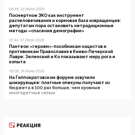
06:48, 21 Июля 2026
Посмертное ЭКО как инструмент
расчеловечивания и кормовая база извращенцев:
депутатам пора остановить нетрадиционные
методы «спасения демографии»
10:34, 07 Июля 2026
Пантеон «героям»-пособникам нацистов и
противникам Православия в Киево-Печерской
Лавре: Зеленский и Ко показывают миру рога и
копыта
06:38, 19 Июня 2026
На Гиппократовском форуме озвучили
шокирующее: платные опекуны получают из
бюджета в 100 раз больше, чем кровные
многодетные семьи
05:00, 13 Июня 2026
Разбор учебника Обществознания под редакцией
Медведева: суверенитет, традиционные ценности
и немного двоемыслия
РЕАКЦИЯ
11:53, 09 Июня 2026
Прокуратура наконец увидела экстремистскую