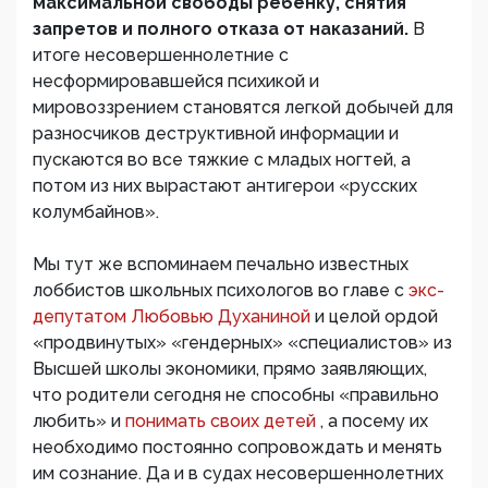
максимальной свободы ребенку, снятия
запретов и полного отказа от наказаний.
В
итоге несовершеннолетние с
несформировавшейся психикой и
мировоззрением становятся легкой добычей для
разносчиков деструктивной информации и
пускаются во все тяжкие с младых ногтей, а
потом из них вырастают антигерои «русских
колумбайнов».
Мы тут же вспоминаем печально известных
лоббистов школьных психологов во главе с
экс-
депутатом Любовью Духаниной
и целой ордой
«продвинутых» «гендерных» «специалистов» из
Высшей школы экономики, прямо заявляющих,
что родители сегодня не способны «правильно
любить» и
понимать своих детей
, а посему их
необходимо постоянно сопровождать и менять
им сознание. Да и в судах несовершеннолетних