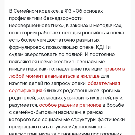
В Семейном кодексе, в ФЗ «Об основах
профилактики безнадзорности
несовершеннолетних», в законах и методичках,
по которым работает сегодня российская опека
есть более чем достаточно размытых
формулировок, позволяющих опеке, КДН и
судам зверствовать по полной. И постоянно
появляются новые жесткие ювенальные
инициативы, как-то: наделение полиции
правом в
любой момент вламываться в жилище
для
изъятия детей по запросу опеки,
обязательная
сертификация
близких родственников кровных
родителей, желающих усыновить их детей, ну и,
разумеется,
особое радение регионов
в борьбе
с семейно-бытовым насилием, в рамках
которого все социальные структуры фактически
превращаются в стукачей/доносчиков –
надсмотрищиков за отношениями посторонних