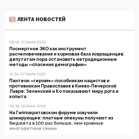
ЛЕНТА НОВОСТЕЙ
06:48, 21 Июля 2026
Посмертное ЭКО как инструмент
расчеловечивания и кормовая база извращенцев:
депутатам пора остановить нетрадиционные
методы «спасения демографии»
10:34, 07 Июля 2026
Пантеон «героям»-пособникам нацистов и
противникам Православия в Киево-Печерской
Лавре: Зеленский и Ко показывают миру рога и
копыта
06:38, 19 Июня 2026
На Гиппократовском форуме озвучили
шокирующее: платные опекуны получают из
бюджета в 100 раз больше, чем кровные
многодетные семьи
05:00, 13 Июня 2026