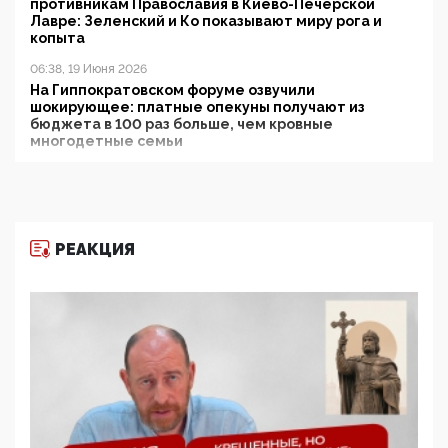
противникам Православия в Киево-Печерской
Лавре: Зеленский и Ко показывают миру рога и
копыта
06:38, 19 Июня 2026
На Гиппократовском форуме озвучили
шокирующее: платные опекуны получают из
бюджета в 100 раз больше, чем кровные
многодетные семьи
05:00, 13 Июня 2026
Разбор учебника Обществознания под редакцией
Медведева: суверенитет, традиционные ценности
и немного двоемыслия
РЕАКЦИЯ
11:53, 09 Июня 2026
Прокуратура наконец увидела экстремистскую
деятельность ИИТО ЮНЕСКО в России, но
цифроглобалисты продолжают определять
повестку в образовании
09:43, 01 Июня 2026
5G за счет здоровья граждан: Минцифры намерено
отобрать у регионов и муниципалитетов право
защищать жилые дома и социальные объекты от
ЭМИ