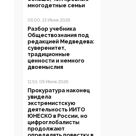
многодетные семьи
05:00, 13 Июня 2026
Разбор учебника
Обществознания под
редакцией Медведева:
суверенитет,
традиционные
ценности и немного
двоемыслия
11:53, 09 Июня 2026
Прокуратура наконец
увидела
экстремистскую
деятельность ИИТО
ЮНЕСКО в России, но
цифроглобалисты
продолжают
определять повестку в