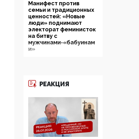
Манифест против
семьи и традиционных
ценностей: «Новые
люди» поднимают
электорат феминисток
на битву с
мужчинами-«бабуинам
и»
05:08, 15 Мая 2026
Эзотерика,
инфоцыганство и
РЕАКЦИЯ
лженаука под ширмой
защиты традиционных
ценностей: кто и с чем
выступал на форуме
«Россия 809. Традиции
будущего»
09:40, 06 Мая 2026