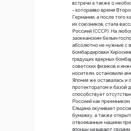
встречи а также о необх
- котораяво время Втор
Германии, а после того 
их союзников, стала вас
Россией (СССР). На любо
заокеанским белым госп
абсолютно не нужные с 
бомбардировки Хиросимы 
грядущих ядерных бомбар
советских физиков и инж
носители, остановили ам
Япония же оставалась и 
протекторатом и базой д
способствует отсутствие
Россией как преемником
Ельцина окучивает росс
бумажку, а также открыть
отвоеванные нашими пре
японцы называют своими