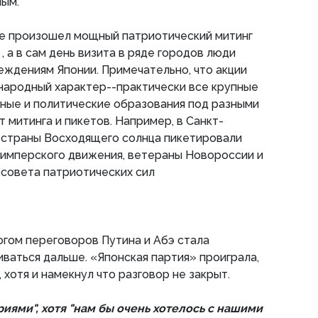
ным.
ве произошел мощный патриотический митинг
и
, а в сам день визита в ряде городов люди
еждениям Японии. Примечательно, что акции
 народный характер--практически все крупные
ые и политические образования под разными
 митинга и пикетов. Например, в Санкт-
 страны Восходящего солнца пикетировали
 имперского движения, ветераны Новороссии и
совета патриотических сил
огом переговоров Путина и Абэ стала
ваться дальше. «Японская партия» проиграла,
 хотя и намекнул что разговор не закрыт.
иями", хотя "нам бы очень хотелось с нашими