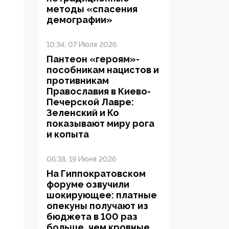
методы «спасения
демографии»
10:34, 07 Июля 2026
Пантеон «героям»-
пособникам нацистов и
противникам
Православия в Киево-
Печерской Лавре:
Зеленский и Ко
показывают миру рога
и копыта
06:38, 19 Июня 2026
На Гиппократовском
форуме озвучили
шокирующее: платные
опекуны получают из
бюджета в 100 раз
больше, чем кровные