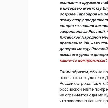
японскими друзьями най
в интервью агентству Б
острове Тарабаров на ре
этому спору продолжали
концов мы нашли компро
закреплена за Россией, 
Китайской Народной Рес
президента РФ, «это ст
доверия между Россией 
высокого уровня доверия
какие-то компромиссы".
Таким образом, Абэ не по
окончательно, улетев в 
России острова. Так что
российской элите по-преж
не ограничится одними К
что завоевано нашими пр