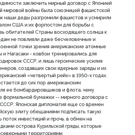
одимости заключить мирный договор с Японией
ой мировой войны была союзницей фашистской
как наши деды разгромили фашистов и усмирили
салом США и их форпостом для борьбы с
вь обитателей Страны восходящего солнца к
одам не повлияли даже бесчеловечные и
военной точки зрения американские атомные
и Нагасаки - ковбои тренировались для
дировок СССР, и лишь героические усилия
енеров, создавших свои ядерные заряды и их
ериканский «четвертый рейх» в 1950-х годах.
остается до сих пор американским
ля ее бомбардировщиков и флота, чему
 формальной бумажки -- мирного договора с
 СССР. Японская дипломатия еще со времен
ийскую элиту обещаниями подписать такую
 поток инвестиций и прочь. в обмен на
дками острова Курильской гряды, которые
 северными территориями.