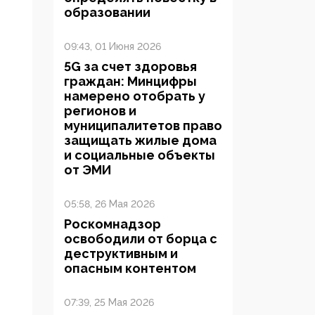
образовании
09:43, 01 Июня 2026
5G за счет здоровья
граждан: Минцифры
намерено отобрать у
регионов и
муниципалитетов право
защищать жилые дома
и социальные объекты
от ЭМИ
05:58, 26 Мая 2026
Роскомнадзор
освободили от борца с
деструктивным и
опасным контентом
07:39, 25 Мая 2026