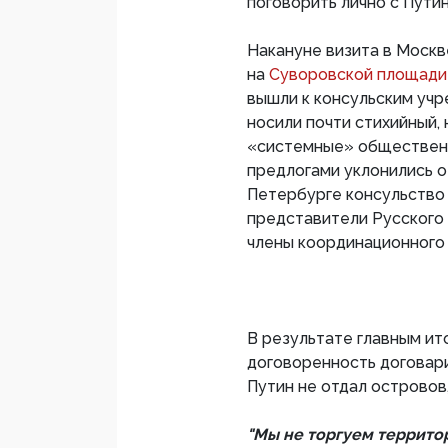
поговорить лично с Пути
Накануне визита в Моск
на
Суворовской площад
вышли к консульским учр
носили почти стихийный,
«системные» общественн
предлогами уклонились от
Петербурге консульство
представители Русского
члены координационного 
В результате главным ит
договоренность договари
Путин не отдал островов,
"Мы не торгуем территор