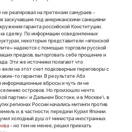
 не реагировал на претензии самураев -
я заскучавшие под американскими санкциями
окружения гаранта российской Конституции,
 на сделку. По информации осведомленных
руктурах, некоторые представители «японской
элите» надеются с помощью торговли русской
наших предков, выторговать себе прощение и
да. Эти же источники полагают что
 вели на этот счет подковерные переговоры с
какие-то гарантии. В результате Абэ
и информационные вбросы и чуть ли не
аселению островов. Но произошло нечто
ой партии»: и Дальнем Востоке, и в Москве\. в
угих регионах России начались митинги против
емель и, в частности, передачи Курил Японии.
лучил холодный душ от министра иностранных
рова
- но тем не менее, решил приехать