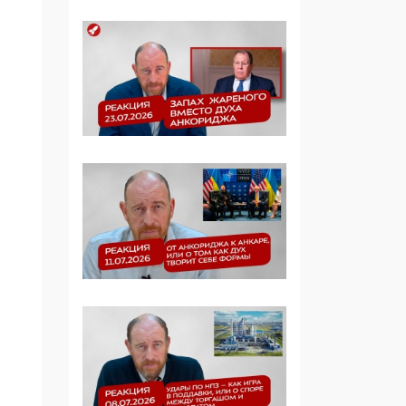
Симулякр патриотизма
и благолепия:
профилактика негатива
среди молодежи снова
отдана на откуп
«движперам»
03:35, 25 Апреля 2026
120 лет
парламентаризма: как
институт
народовластия
превратился в «чего
изволите» для
Правительства и АП
06:29, 15 Апреля 2026
Социальный фонд
России – пионер
жесткого внедрения