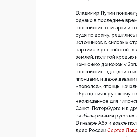
Владимир Путин поначалу
однако в последнее врем
российские олигархи из 
судя по всему, решились
источников в силовых ст
партии» в российской «
землей, политой кровью 
немножко денежек у Запа
российские «дзюдоисты»
японцами, и даже давали 
«повелся», японцы начал
обращения к русскому н
неожиданное для «японск
Санкт-Петербурге и в др
разбазаривания русских з
В январе Абэ и вовсе по
деле России
Сергея Лав