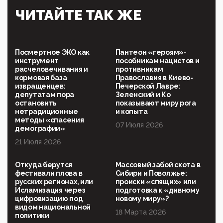
Симулякр патриотизма и благолепия:
ЧИТАЙТЕ ТАК ЖЕ
профилактика негатива среди молодежи снова
отдана на откуп «движперам»
03:35, 25 Апреля 2026
120 лет парламентаризма: как институт
Посмертное ЭКО как
Пантеон «героям»-
народовластия превратился в «чего изволите» для
инструмент
пособникам нацистов и
Правительства и АП
расчеловечивания и
противникам
кормовая база
Православия в Киево-
06:29, 15 Апреля 2026
извращенцев:
Печерской Лавре:
Социальный фонд России – пионер жесткого
депутатам пора
Зеленский и Ко
внедрения цифроконцлагеря: работников СФР по
остановить
показывают миру рога
всей стране принуждают ставить MAX ID под
нетрадиционные
и копыта
угрозой увольнения
методы «спасения
07 Июля 2026
демографии»
10:02, 10 Апреля 2026
21 Июля 2026
Президент РАН Красников о том, что родители в
будущем смогут генетически смоделировать
ребенка:"...
Откуда берутся
Массовый забой скота в
фестивали плова в
Сибири и Поволжье:
09:07, 10 Апреля 2026
русских регионах, или
происки «спящих» или
Ачто, так можно было?Стоило России хоть капельку
Исламизация через
подготовка к «дивному
показать зубы, отправивроссийский фрегат
цифровизацию под
новому миру»?
Адмир...
видом национальной
18 Марта 2026
политики
05:52, 10 Апреля 2026