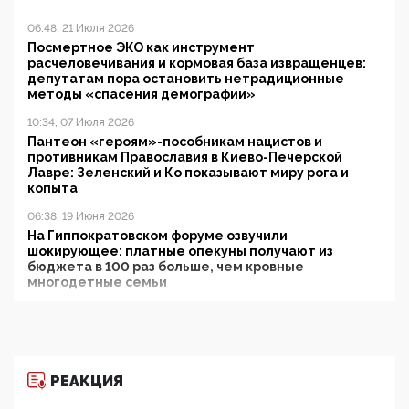
06:48, 21 Июля 2026
Посмертное ЭКО как инструмент
расчеловечивания и кормовая база извращенцев:
депутатам пора остановить нетрадиционные
методы «спасения демографии»
10:34, 07 Июля 2026
Пантеон «героям»-пособникам нацистов и
противникам Православия в Киево-Печерской
Лавре: Зеленский и Ко показывают миру рога и
копыта
06:38, 19 Июня 2026
На Гиппократовском форуме озвучили
шокирующее: платные опекуны получают из
бюджета в 100 раз больше, чем кровные
многодетные семьи
05:00, 13 Июня 2026
Разбор учебника Обществознания под редакцией
Медведева: суверенитет, традиционные ценности
и немного двоемыслия
РЕАКЦИЯ
11:53, 09 Июня 2026
Прокуратура наконец увидела экстремистскую