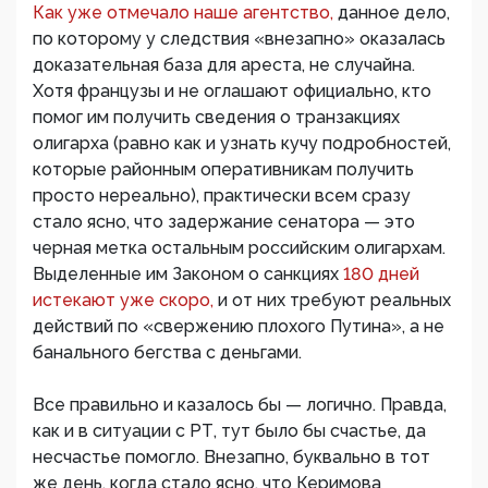
Как уже отмечало наше агентство,
данное дело,
по которому у следствия «внезапно» оказалась
доказательная база для ареста, не случайна.
Хотя французы и не оглашают официально, кто
помог им получить сведения о транзакциях
олигарха (равно как и узнать кучу подробностей,
которые районным оперативникам получить
просто нереально), практически всем сразу
стало ясно, что задержание сенатора — это
черная метка остальным российским олигархам.
Выделенные им Законом о санкциях
180 дней
истекают уже скоро,
и от них требуют реальных
действий по «свержению плохого Путина», а не
банального бегства с деньгами.
Все правильно и казалось бы — логично. Правда,
как и в ситуации с РТ, тут было бы счастье, да
несчастье помогло. Внезапно, буквально в тот
же день, когда стало ясно, что Керимова