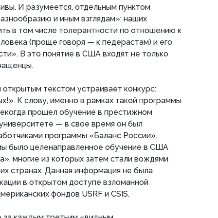
ивы. И разумеется, отдельным пунктом
азнообразию и иным взглядам»: наших
ть в том числе толерантности по отношению к
ловека (проще говоря — к педерастам) и его
ти». В это понятие в США входят не только
вращенцы.
 открытым текстом устраивает конкурс:
х!». К слову, именно в рамках такой программы
некогда прошел обучение в престижном
университете — в свое время он был
аботчиками программы «Баланс России».
мы было целенаправленное обучение в США
а», многие из которых затем стали вождями
их странах. Данная информация не была
кации в открытом доступе взломанной
мериканских фондов USRF и CSIS.
не за каждым третьим «видным