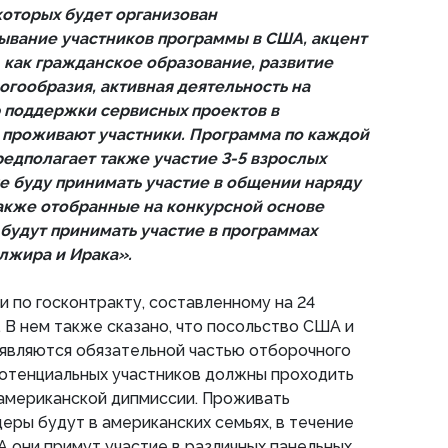
которых будет организован
ывание участников программы в США, акцент
, как гражданское образование, развитие
огообразия, активная деятельность на
 поддержки сервисных проектов в
е проживают участники. Программа по каждой
редполагает также участие 3-5 взрослых
е буду принимать участие в общении наряду
акже отобранные на конкурсной основе
будут принимать участие в программах
лжира и Ирака».
 по госконтракту, составленному на 24
. В нем также сказано, что посольство США и
 являются обязательной частью отборочного
потенциальных участников должны проходить
 американской дипмиссии. Проживать
ры будут в американских семьях, в течение
 они примут участие в различных панельных