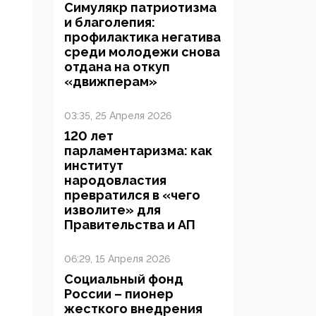
Симулякр патриотизма
и благолепия:
профилактика негатива
среди молодежи снова
отдана на откуп
«движперам»
03:35, 25 Апреля 2026
120 лет
парламентаризма: как
институт
народовластия
превратился в «чего
изволите» для
Правительства и АП
06:29, 15 Апреля 2026
Социальный фонд
России – пионер
жесткого внедрения