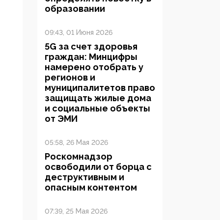
образовании
09:43, 01 Июня 2026
5G за счет здоровья
граждан: Минцифры
намерено отобрать у
регионов и
муниципалитетов право
защищать жилые дома
и социальные объекты
от ЭМИ
05:58, 26 Мая 2026
Роскомнадзор
освободили от борца с
деструктивным и
опасным контентом
07:39, 25 Мая 2026