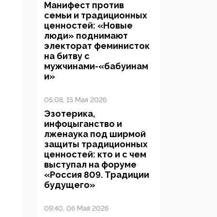
Манифест против
семьи и традиционных
ценностей: «Новые
люди» поднимают
электорат феминисток
на битву с
мужчинами-«бабуинам
и»
05:08, 15 Мая 2026
Эзотерика,
инфоцыганство и
лженаука под ширмой
защиты традиционных
ценностей: кто и с чем
выступал на форуме
«Россия 809. Традиции
будущего»
09:40, 06 Мая 2026