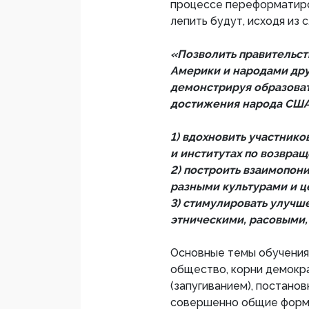
процессе переформатиров
лепить будут, исходя из 
«Позволить правительс
Америки и народами друг
демонстрируя образоват
достижения народа США 
1) вдохновить участнико
и институтах по возвра
2) построить взаимопон
разными культурами и ц
3) стимулировать улуч
этническими, расовыми,
Основные темы обучения
общество, корни демокра
(запугиванием), постанов
совершенно общие форму