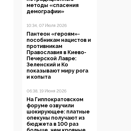
методы «спасения
демографии»
10:34, 07 Июля 2026
Пантеон «героям»-
пособникам нацистов и
противникам
Православия в Киево-
Печерской Лавре:
Зеленский и Ко
показывают миру рога
и копыта
06:38, 19 Июня 2026
На Гиппократовском
форуме озвучили
шокирующее: платные
опекуны получают из
бюджета в 100 раз
больше, чем кровные