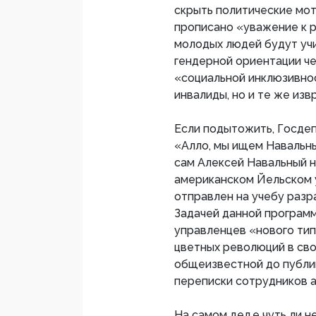
скрыть политические мот
прописано «уважение к р
молодых людей будут учи
гендерной ориентации че
«социальной инклюзивнос
инвалиды, но и те же из
Если подытожить, Госдеп
«Алло, мы ищем Навальны
сам Алексей Навальный 
американском Йельском 
отправлен на учебу разр
Задачей данной програм
управленцев «нового тип
цветных революций в сво
общеизвестной до публи
переписки сотрудников а
На самом дел,е чуть ли 