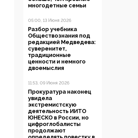
многодетные семьи
05:00, 13 Июня 2026
Разбор учебника
Обществознания под
редакцией Медведева:
суверенитет,
традиционные
ценности и немного
двоемыслия
11:53, 09 Июня 2026
Прокуратура наконец
увидела
экстремистскую
деятельность ИИТО
ЮНЕСКО в России, но
цифроглобалисты
продолжают
определять повестку в