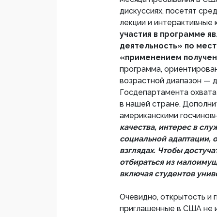
дискуссиях, посетят сре
лекции и интерактивные 
участия в программе я
деятельность» по мест
«применением получен
программа, ориентирован
возрастной диапазон — до
Госдепартамента охвата
в нашей стране. Дополн
американскими госчинов
качества, интерес в сл
социальной адаптации, о
взглядах. Чтобы достуча
отбираться из малоимущ
включая студентов унив
Очевидно, открытость и г
приглашенные в США не и