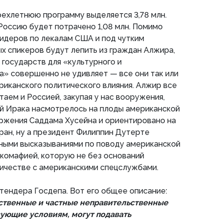
рехлетнюю программу выделяется 3,78 млн.
 Россию будет потрачено 1,08 млн. Помимо
идеров по лекалам США и под чутким
х спикеров будут лепить из граждан Алжира,
 государств для «культурного и
» совершенно не удивляет — все они так или
риканского политического влияния. Алжир все
таем и Россией, закупая у нас вооружения,
й Ирака насмотрелось на плоды американской
ржения Саддама Хусейна и ориентировано на
ран, ну а президент Филиппин Дутерте
ными высказываниями по поводу американской
ркомафией, которую не без оснований
ичестве с американскими спецслужбами.
тендера Госдепа. Вот его общее описание:
ственные и частные неправительственные
вующие условиям, могут подавать