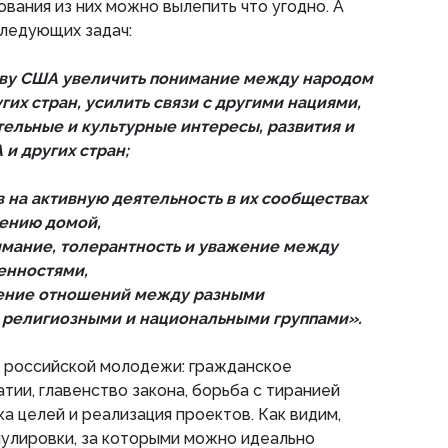
ания из них можно вылепить что угодно. А
следующих задач:
тву США увеличить понимание между народом
их стран, усилить связи с другими нациями,
ельные и культурные интересы, развития и
и других стран;
в на активную деятельность в их сообществах
щению домой,
имание, толерантность и уважение между
енностями,
шение отношений между разными
 религиозными и национальными группами».
 российской молодежи: гражданское
тии, главенство закона, борьба с тиранией
ка целей и реализация проектов. Как видим,
лировки, за которыми можно идеально