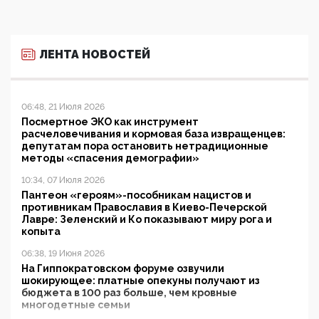
ЛЕНТА НОВОСТЕЙ
06:48, 21 Июля 2026
Посмертное ЭКО как инструмент
расчеловечивания и кормовая база извращенцев:
депутатам пора остановить нетрадиционные
методы «спасения демографии»
10:34, 07 Июля 2026
Пантеон «героям»-пособникам нацистов и
противникам Православия в Киево-Печерской
Лавре: Зеленский и Ко показывают миру рога и
копыта
06:38, 19 Июня 2026
На Гиппократовском форуме озвучили
шокирующее: платные опекуны получают из
бюджета в 100 раз больше, чем кровные
многодетные семьи