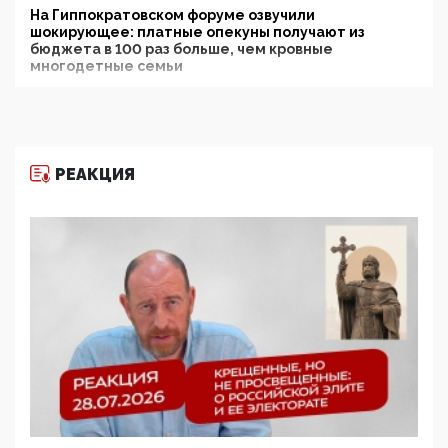
На Гиппократовском форуме озвучили
шокирующее: платные опекуны получают из
бюджета в 100 раз больше, чем кровные
многодетные семьи
05:00, 13 Июня 2026
Разбор учебника Обществознания под редакцией
Медведева: суверенитет, традиционные ценности
и немного двоемыслия
РЕАКЦИЯ
11:53, 09 Июня 2026
Прокуратура наконец увидела экстремистскую
деятельность ИИТО ЮНЕСКО в России, но
цифроглобалисты продолжают определять
повестку в образовании
09:43, 01 Июня 2026
5G за счет здоровья граждан: Минцифры намерено
отобрать у регионов и муниципалитетов право
защищать жилые дома и социальные объекты от
ЭМИ
05:58, 26 Мая 2026
Роскомнадзор освободили от борца с
деструктивным и опасным контентом