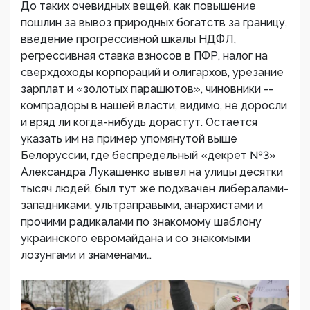
До таких очевидных вещей, как повышение
пошлин за вывоз природных богатств за границу,
введение прогрессивной шкалы НДФЛ,
регрессивная ставка взносов в ПФР, налог на
сверхдоходы корпораций и олигархов, урезание
зарплат и «золотых парашютов», чиновники --
компрадоры в нашей власти, видимо, не доросли
и вряд ли когда-нибудь дорастут. Остается
указать им на пример упомянутой выше
Белоруссии, где беспредельный «декрет №3»
Александра Лукашенко вывел на улицы десятки
тысяч людей, был тут же подхвачен либералами-
западниками, ультраправыми, анархистами и
прочими радикалами по знакомому шаблону
украинского евромайдана и со знакомыми
лозунгами и знаменами…