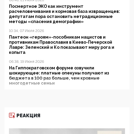
Посмертное ЭКО как инструмент
расчеловечивания и кормовая база извращенцев:
депутатам пора остановить нетрадиционные
методы «спасения демографии»
10:34, 07 Июля 2026
Пантеон «героям»-пособникам нацистов и
противникам Православия в Киево-Печерской
Лавре: Зеленский и Ко показывают миру рога и
копыта
06:38, 19 Июня 2026
На Гиппократовском форуме озвучили
шокирующее: платные опекуны получают из
бюджета в 100 раз больше, чем кровные
многодетные семьи
05:00, 13 Июня 2026
Разбор учебника Обществознания под редакцией
Медведева: суверенитет, традиционные ценности
и немного двоемыслия
РЕАКЦИЯ
11:53, 09 Июня 2026
Прокуратура наконец увидела экстремистскую
деятельность ИИТО ЮНЕСКО в России, но