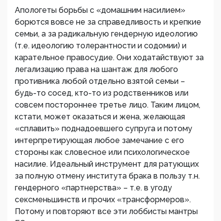
Апологеты борьбы с «домашним насилием»
борются вовсе не за справедливость и крепкие
семьи, а за радикальную гендерную идеологию
(т.е. идеологию толерантности и содомии) и
карательное правосудие. Они ходатайствуют за
легализацию права на шантаж для любого
противника любой отдельно взятой семьи –
будь-то сосед, кто-то из родственников или
совсем постороннее третье лицо. Таким лицом,
кстати, может оказаться и жена, желающая
«сплавить» поднадоевшего супруга и потому
интерпретирующая любое замечание с его
стороны как словесное или психологическое
насилие. Идеальный инструмент для ратующих
за полную отмену института брака в пользу т.н.
гендерного «партнерства» – т.е. в угоду
сексменьшинств и прочих «трансформеров».
Потому и повторяют все эти лоббисты мантры