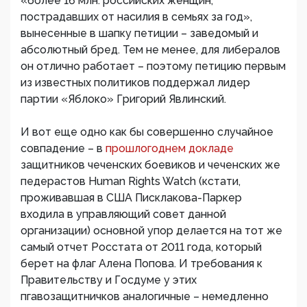
«более 16 млн. российских женщин,
пострадавших от насилия в семьях за год»,
вынесенные в шапку петиции – заведомый и
абсолютный бред. Тем не менее, для либералов
он отлично работает – поэтому петицию первым
из известных политиков поддержал лидер
партии «Яблоко» Григорий Явлинский.
И вот еще одно как бы совершенно случайное
совпадение – в
прошлогоднем докладе
защитников чеченских боевиков и чеченских же
педерастов Human Rights Watch (кстати,
проживавшая в США Писклакова-Паркер
входила в управляющий совет данной
организации) основной упор делается на тот же
самый отчет Росстата от 2011 года, который
берет на флаг Алена Попова. И требования к
Правительству и Госдуме у этих
пгавозащитничков аналогичные – немедленно