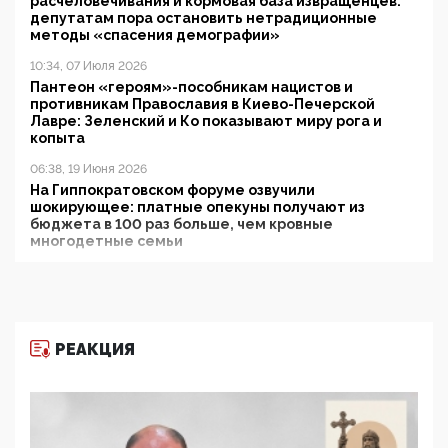
расчеловечивания и кормовая база извращенцев:
депутатам пора остановить нетрадиционные
методы «спасения демографии»
10:34, 07 Июля 2026
Пантеон «героям»-пособникам нацистов и
противникам Православия в Киево-Печерской
Лавре: Зеленский и Ко показывают миру рога и
копыта
06:38, 19 Июня 2026
На Гиппократовском форуме озвучили
шокирующее: платные опекуны получают из
бюджета в 100 раз больше, чем кровные
многодетные семьи
05:00, 13 Июня 2026
Разбор учебника Обществознания под редакцией
Медведева: суверенитет, традиционные ценности
и немного двоемыслия
РЕАКЦИЯ
11:53, 09 Июня 2026
Прокуратура наконец увидела экстремистскую
деятельность ИИТО ЮНЕСКО в России, но
цифроглобалисты продолжают определять
повестку в образовании