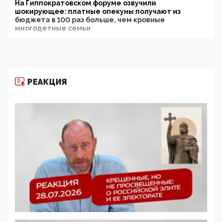
На Гиппократовском форуме озвучили
шокирующее: платные опекуны получают из
бюджета в 100 раз больше, чем кровные
многодетные семьи
05:00, 13 Июня 2026
Разбор учебника Обществознания под редакцией
Медведева: суверенитет, традиционные ценности
и немного двоемыслия
РЕАКЦИЯ
11:53, 09 Июня 2026
Прокуратура наконец увидела экстремистскую
деятельность ИИТО ЮНЕСКО в России, но
цифроглобалисты продолжают определять
повестку в образовании
09:43, 01 Июня 2026
5G за счет здоровья граждан: Минцифры намерено
отобрать у регионов и муниципалитетов право
защищать жилые дома и социальные объекты от
ЭМИ
05:58, 26 Мая 2026
Роскомнадзор освободили от борца с
деструктивным и опасным контентом