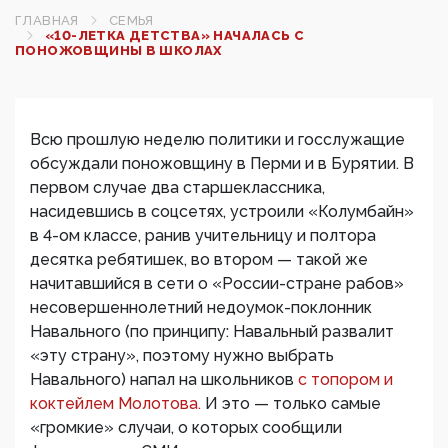
ГЛАВНАЯ
СЕМЬЯ
«10-ЛЕТКА ДЕТСТВА» НАЧАЛАСЬ С
ПОНОЖОВЩИНЫ В ШКОЛАХ
Всю прошлую неделю политики и госслужащие
обсуждали поножовщину в Перми и в Бурятии. В
первом случае два старшеклассника,
насидевшись в соцсетях, устроили «Колумбайн»
в 4-ом классе, ранив учительницу и полтора
десятка ребятишек, во втором — такой же
начитавшийся в сети о «России-стране рабов»
несовершеннолетний недоумок-поклонник
Навального (по принципу: Навальный развалит
«эту страну», поэтому нужно выбрать
Навального) напал на школьников
с топором и
коктейлем Молотова.
И это — только самые
«громкие» случаи, о которых сообщили