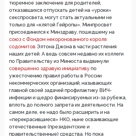
тюремное заключение для родителей,
отказавшихся отпускать детей на «уроки»
секспросвета, могут стать актуальными не
только для «клятой Гейропы». Минпросвет
присоединился к Минздраву, пошедшему на
союз с Фондом некоронованного короля
содомитов
Элтона Джона в части растления
наших детей. А ведь совсем недавно их коллеги
по Правительству из Минюста выдвинули
совершенно здравую инициативу
по
ужесточению правил работы в России
некоммерческих организаций, называющих
главной своей задачей профилактику ВИЧ-
инфекции и щедро финансируемых из-за рубежа,
вплоть до полного запрета их деятельности. На
самом деле, ее надо было расширить и на
«перекрасившиеся» НКО, ныне осваивающие
отечественные (президентские и
правительственные) средства. Но пока