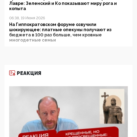
Лавре: Зеленский и Ко показывают миру рога и
копыта
06:38, 19 Июня 2026
На Гиппократовском форуме озвучили
шокирующее: платные опекуны получают из
бюджета в 100 раз больше, чем кровные
многодетные семьи
05:00, 13 Июня 2026
Разбор учебника Обществознания под редакцией
Медведева: суверенитет, традиционные ценности
и немного двоемыслия
РЕАКЦИЯ
11:53, 09 Июня 2026
Прокуратура наконец увидела экстремистскую
деятельность ИИТО ЮНЕСКО в России, но
цифроглобалисты продолжают определять
повестку в образовании
09:43, 01 Июня 2026
5G за счет здоровья граждан: Минцифры намерено
отобрать у регионов и муниципалитетов право
защищать жилые дома и социальные объекты от
ЭМИ