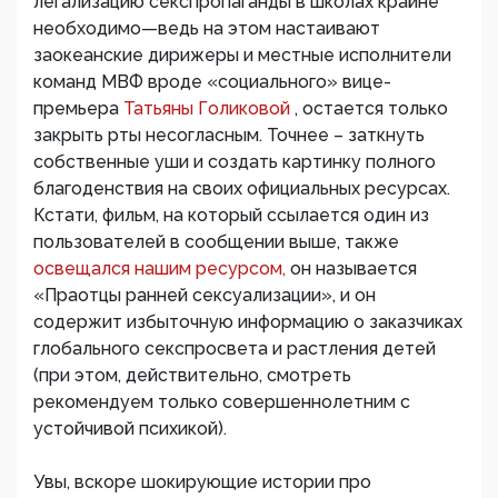
легализацию секспропаганды в школах крайне
необходимо—ведь на этом настаивают
заокеанские дирижеры и местные исполнители
команд МВФ вроде «социального» вице-
премьера
Татьяны Голиковой
, остается только
закрыть рты несогласным. Точнее – заткнуть
собственные уши и создать картинку полного
благоденствия на своих официальных ресурсах.
Кстати, фильм, на который ссылается один из
пользователей в сообщении выше, также
освещался нашим ресурсом,
он называется
«Праотцы ранней сексуализации», и он
содержит избыточную информацию о заказчиках
глобального секспросвета и растления детей
(при этом, действительно, смотреть
рекомендуем только совершеннолетним с
устойчивой психикой).
Увы, вскоре шокирующие истории про