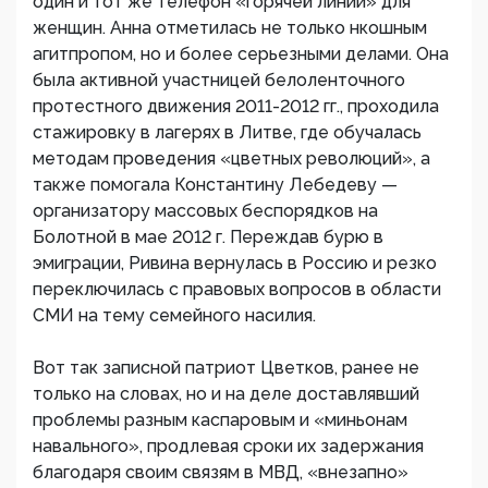
один и тот же телефон «горячей линии» для
женщин. Анна отметилась не только нкошным
агитпропом, но и более серьезными делами. Она
была активной участницей белоленточного
протестного движения 2011-2012 гг., проходила
стажировку в лагерях в Литве, где обучалась
методам проведения «цветных революций», а
также помогала Константину Лебедеву —
организатору массовых беспорядков на
Болотной в мае 2012 г. Переждав бурю в
эмиграции, Ривина вернулась в Россию и резко
переключилась с правовых вопросов в области
СМИ на тему семейного насилия.
Вот так записной патриот Цветков, ранее не
только на словах, но и на деле доставлявший
проблемы разным каспаровым и «миньонам
навального», продлевая сроки их задержания
благодаря своим связям в МВД, «внезапно»