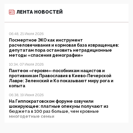
ЛЕНТА НОВОСТЕЙ
06:48, 21 Июля 2026
Посмертное ЭКО как инструмент
расчеловечивания и кормовая база извращенцев:
депутатам пора остановить нетрадиционные
методы «спасения демографии»
10:34, 07 Июля 2026
Пантеон «героям»-пособникам нацистов и
противникам Православия в Киево-Печерской
Лавре: Зеленский и Ко показывают миру рога и
копыта
06:38, 19 Июня 2026
На Гиппократовском форуме озвучили
шокирующее: платные опекуны получают из
бюджета в 100 раз больше, чем кровные
многодетные семьи
05:00, 13 Июня 2026
Разбор учебника Обществознания под редакцией