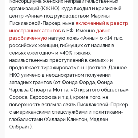
Консорциума женских неправительственных
организаций (КЖНО), куда входил и кризисный
центр «Анна» под руководством Марины
Писклаковой-Паркер, ныне
включенный в реестр
иностранных агентов
в РФ. Именно
давно
разоблаченную
наглую ложь «Анны» о «14 тыс.
российских женщин, гибнущих от насилия в
семьях ежегодно» и «40% тяжких
насильственных преступлений в семьях» и
продолжает тиражировать г-н Цветков. Данное
НКО уличено в неоднократном получении
западных грантов (от Фонда Форда, Фонда
Чарльза Стюарта Мотта, «Открытого общества»
Сороса, Евросоюза и т.д.), кроме того, на
поверхность всплыла связь Писклаковой-Паркер
с американскими спецслужбами и политиками-
глобалистами (Хиллари Клинтон, Мадлен
Олбрайт).