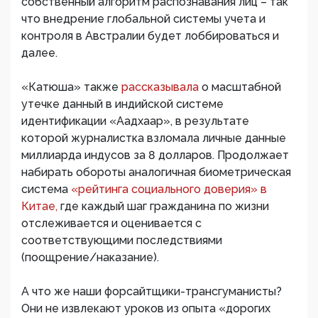
собственный алгоритм распознавания лиц – так
что внедрение глобальной системы учета и
контроля в Австралии будет лоббироваться и
далее.
«Катюша» также
рассказывала
о масштабной
утечке данный в индийской системе
идентификации «Аадхаар», в результате
которой журналистка взломала личные данные
миллиарда индусов за 8 долларов. Продолжает
набирать обороты аналогичная биометрическая
система
«рейтинга социального доверия» в
Китае,
где каждый шаг гражданина по жизни
отслеживается и оценивается с
соответствующими последствиями
(поощрение/наказание).
А что же наши форсайтщики-трансгуманисты?
Они не извлекают уроков из опыта «дорогих