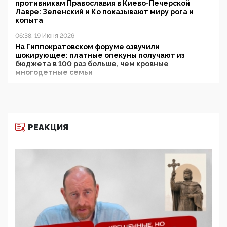
противникам Православия в Киево-Печерской
Лавре: Зеленский и Ко показывают миру рога и
копыта
06:38, 19 Июня 2026
На Гиппократовском форуме озвучили
шокирующее: платные опекуны получают из
бюджета в 100 раз больше, чем кровные
многодетные семьи
05:00, 13 Июня 2026
Разбор учебника Обществознания под редакцией
Медведева: суверенитет, традиционные ценности
и немного двоемыслия
РЕАКЦИЯ
11:53, 09 Июня 2026
Прокуратура наконец увидела экстремистскую
деятельность ИИТО ЮНЕСКО в России, но
цифроглобалисты продолжают определять
повестку в образовании
09:43, 01 Июня 2026
5G за счет здоровья граждан: Минцифры намерено
отобрать у регионов и муниципалитетов право
защищать жилые дома и социальные объекты от
ЭМИ