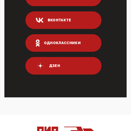
Суммарное вознаграждение менеджменту в 15
крупных банках по итогам 2025 года превысило 63
млрд руб. ...
ВКОНТАКТЕ
03:01, 10 Апреля 2026
Террорист и убийца Буданов вальяжно сообщил,
что союзники просили Киев не наносить удары по
энергети...
ОДНОКЛАССНИКИ
01:54, 10 Апреля 2026
ПрезидентПутинвчера вечером обьявил
Пасхальное перемирие с 16 часов субботы до конца
ДЗЕН
дня Воскресен...
01:09, 10 Апреля 2026
Цифроконцлагерь работает только на
входМошенники активно пользуются аккаунтами на
Госуслугах уме...
12:01, 10 Апреля 2026
Сионистское правительство благосклонно
разрешило православным христианам провести
обряд Схождения Бл...
09:40, 10 Апреля 2026