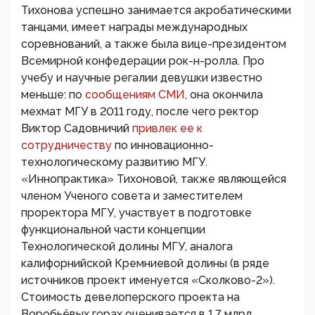
Тихонова успешно занимается акробатическими
танцами, имеет награды международных
соревнований, а также была вице-президентом
Всемирной конфедерации рок-н-ролла. Про
учебу и научные регалии девушки известно
меньше: по
сообщениям СМИ,
она окончила
мехмат МГУ в 2011 году, после чего ректор
Виктор Садовничий
привлек ее к
сотрудничеству
по инновационно-
технологическому развитию МГУ.
«Иннопрактика» Тихоновой, также являющейся
членом Ученого совета и заместителем
проректора МГУ, участвует в подготовке
функциональной части концепции
Технологической долины МГУ, аналога
калифорнийской Кремниевой долины (в ряде
источников проект именуется «Сколково-2»).
Стоимость девелоперского проекта на
Воробьёвых горах оценивается в 1,7 млрд.