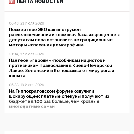
ЛЕНТА НОВОСТЕЙ
06:48, 21 Июля 2026
Посмертное ЭКО как инструмент
расчеловечивания и кормовая база извращенцев:
депутатам пора остановить нетрадиционные
методы «спасения демографии»
10:34, 07 Июля 2026
Пантеон «героям»-пособникам нацистов и
противникам Православия в Киево-Печерской
Лавре: Зеленский и Ко показывают миру рога и
копыта
06:38, 19 Июня 2026
На Гиппократовском форуме озвучили
шокирующее: платные опекуны получают из
бюджета в 100 раз больше, чем кровные
многодетные семьи
05:00, 13 Июня 2026
Разбор учебника Обществознания под редакцией
Медведева: суверенитет, традиционные ценности
и немного двоемыслия