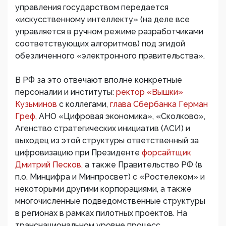
управления государством передается
«искусственному интеллекту» (на деле все
управляется в ручном режиме разработчиками
соответствующих алгоритмов) под эгидой
обезличенного «электронного правительства».
В РФ за это отвечают вполне конкретные
персоналии и институты:
ректор «Вышки»
Кузьминов
с коллегами,
глава Сбербанка Герман
Греф,
АНО «Цифровая экономика», «Сколково»,
Агенство стратегических инициатив (АСИ) и
выходец из этой структуры ответственный за
цифровизацию при Президенте
форсайтщик
Дмитрий Песков,
а также Правительство РФ (в
п.о. Минцифра и Минпросвет) с «Ростелеком» и
некоторыми другими корпорациями, а также
многочисленные подведомственные структуры
в регионах в рамках пилотных проектов. На
транснациональном уровне процесс