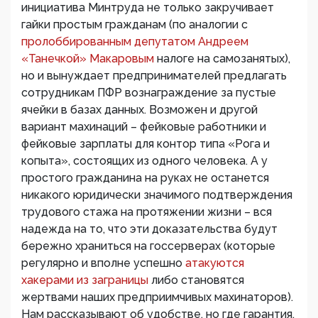
инициатива Минтруда не только закручивает
гайки простым гражданам (по аналогии с
пролоббированным депутатом Андреем
«Танечкой» Макаровым
налоге на самозанятых),
но и вынуждает предпринимателей предлагать
сотрудникам ПФР вознаграждение за пустые
ячейки в базах данных. Возможен и другой
вариант махинаций – фейковые работники и
фейковые зарплаты для контор типа «Рога и
копыта», состоящих из одного человека. А у
простого гражданина на руках не останется
никакого юридически значимого подтверждения
трудового стажа на протяжении жизни – вся
надежда на то, что эти доказательства будут
бережно храниться на госсерверах (которые
регулярно и вполне успешно
атакуются
хакерами из заграницы
либо становятся
жертвами наших предприимчивых махинаторов).
Нам рассказывают об удобстве, но где гарантия,