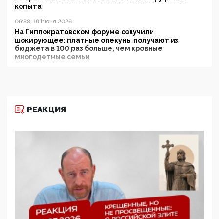
копыта
06:38, 19 Июня 2026
На Гиппократовском форуме озвучили
шокирующее: платные опекуны получают из
бюджета в 100 раз больше, чем кровные
многодетные семьи
05:00, 13 Июня 2026
Разбор учебника Обществознания под редакцией
Медведева: суверенитет, традиционные ценности
и немного двоемыслия
РЕАКЦИЯ
11:53, 09 Июня 2026
Прокуратура наконец увидела экстремистскую
деятельность ИИТО ЮНЕСКО в России, но
цифроглобалисты продолжают определять
повестку в образовании
09:43, 01 Июня 2026
5G за счет здоровья граждан: Минцифры намерено
отобрать у регионов и муниципалитетов право
защищать жилые дома и социальные объекты от
ЭМИ
05:58, 26 Мая 2026